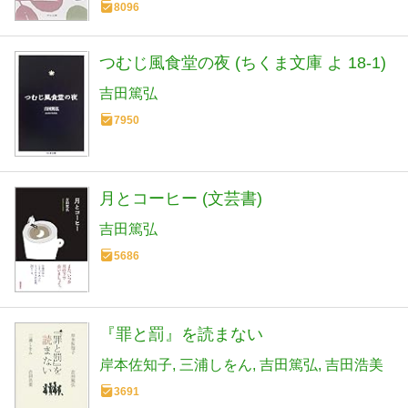
8096
つむじ風食堂の夜 (ちくま文庫 よ 18-1)
吉田篤弘
7950
月とコーヒー (文芸書)
吉田篤弘
5686
『罪と罰』を読まない
岸本佐知子
三浦しをん
吉田篤弘
吉田浩美
3691