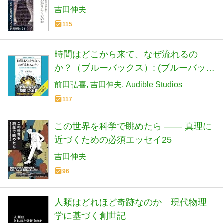
吉田伸夫
115
時間はどこから来て、なぜ流れるの
か？（ブルーバックス）: (ブルーバック
ス)
前田弘喜
吉田伸夫
Audible Studios
117
この世界を科学で眺めたら ―― 真理に
近づくための必須エッセイ25
吉田伸夫
96
人類はどれほど奇跡なのか 現代物理
学に基づく創世記