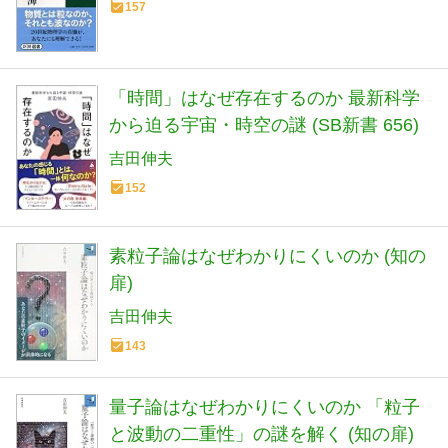
157
「時間」はなぜ存在するのか 最新科学
から迫る宇宙・時空の謎 (SB新書 656)
吉田伸夫
152
素粒子論はなぜわかりにくいのか (知の
扉)
吉田伸夫
143
量子論はなぜわかりにくいのか 「粒子
と波動の二重性」の謎を解く (知の扉)