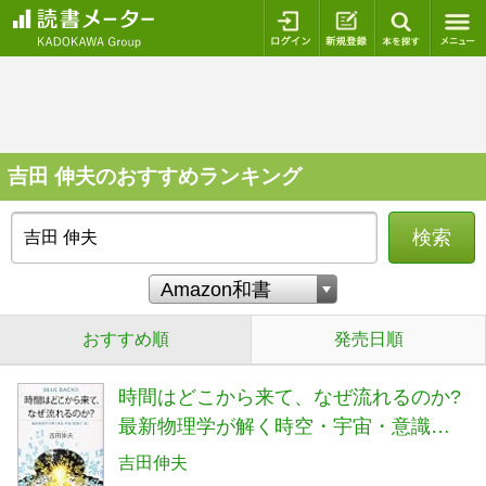
ログイン
新規登録
本を探
吉田 伸夫のおすすめランキング
検索
おすすめ順
発売日順
時間はどこから来て、なぜ流れるのか?
最新物理学が解く時空・宇宙・意識の
「謎」 (ブルーバックス 2124)
吉田伸夫