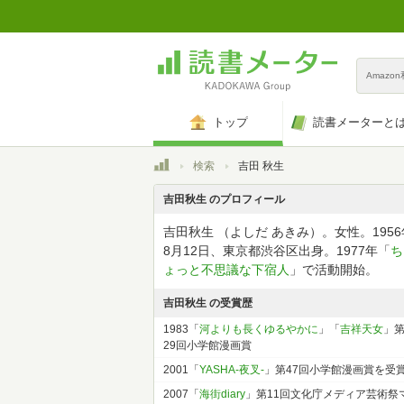
Amazo
トップ
読書メーターと
トップ
検索
吉田 秋生
吉田秋生 のプロフィール
吉田秋生 （よしだ あきみ）。女性。1956
8月12日、東京都渋谷区出身。1977年「
ち
ょっと不思議な下宿人
」で活動開始。
吉田秋生 の受賞歴
1983「
河よりも長くゆるやかに
」「
吉祥天女
」
29回小学館漫画賞
2001「
YASHA-夜叉-
」第47回小学館漫画賞を受
2007「
海街diary
」第11回文化庁メディア芸術祭