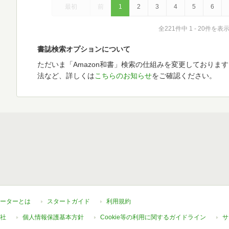
最初
前
1
2
3
4
5
6
全221件中 1 - 20件を表
書誌検索オプションについて
ただいま「Amazon和書」検索の仕組みを変更しておりま
法など、詳しくは
こちらのお知らせ
をご確認ください。
ーターとは
スタートガイド
利用規約
社
個人情報保護基本方針
Cookie等の利用に関するガイドライン
サ