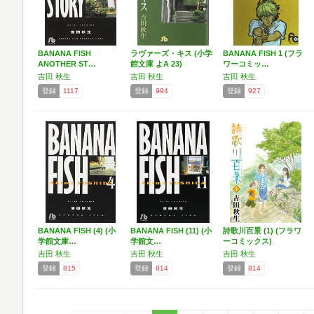
BANANA FISH
ラヴァーズ・キス (小学
BANANA FISH 1 (フラ
ANOTHER ST…
館文庫 よA 23)
ワーコミッ…
吉田 秋生
吉田 秋生
吉田 秋生
登録
1117
登録
994
登録
927
BANANA FISH (4) (小
BANANA FISH (11) (小
詩歌川百景 (1) (フラワ
学館文庫…
学館文…
ーコミックス)
吉田 秋生
吉田 秋生
吉田 秋生
登録
815
登録
814
登録
814