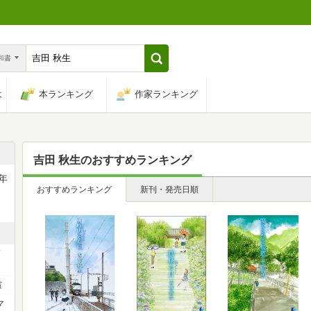
n和書
は
本ランキング
作家ランキング
吉田 秋生
のおすすめランキング
年
おすすめランキング
新刊・発売日順
第
賞
マ