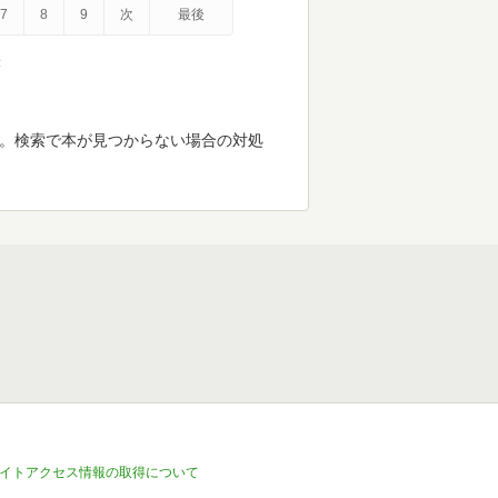
7
8
9
次
最後
示
す。検索で本が見つからない場合の対処
イトアクセス情報の取得について