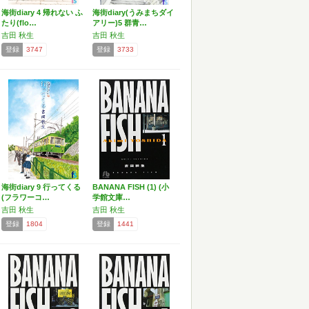
海街diary 4 帰れない ふ
海街diary(うみまちダイ
たり(flo…
アリー)5 群青…
吉田 秋生
吉田 秋生
登録
3747
登録
3733
海街diary 9 行ってくる
BANANA FISH (1) (小
(フラワーコ…
学館文庫…
吉田 秋生
吉田 秋生
登録
1804
登録
1441