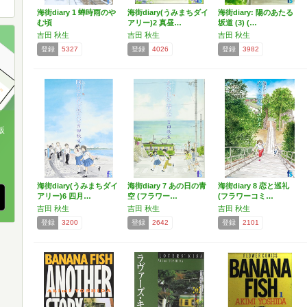
海街diary 1 蝉時雨のや
海街diary(うみまちダイ
海街diary: 陽のあたる
む頃
アリー)2 真昼…
坂道 (3) (…
吉田 秋生
吉田 秋生
吉田 秋生
登録
5327
登録
4026
登録
3982
版
、
海街diary(うみまちダイ
海街diary 7 あの日の青
海街diary 8 恋と巡礼
アリー)6 四月…
空 (フラワー…
(フラワーコミ…
吉田 秋生
吉田 秋生
吉田 秋生
登録
3200
登録
2642
登録
2101