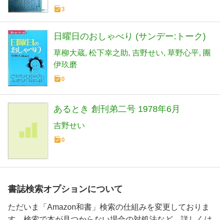
3
日曜日のおしゃべり (サンデー:トーク)
草柳大蔵
松下幸之助
吉野せい
草野心平
團
伊玖磨
0
あるとき 創刊弟二号 1978年6月
吉野せい
0
書誌検索オプションについて
ただいま「Amazon和書」検索の仕組みを変更しておりま
す。検索で本が見つからない場合の対処法など、詳しくは