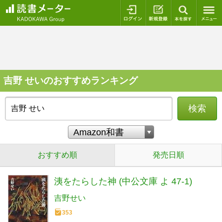
ログイン
新規登録
本を探
吉野 せいのおすすめランキング
検索
おすすめ順
発売日順
洟をたらした神 (中公文庫 よ 47-1)
吉野せい
353