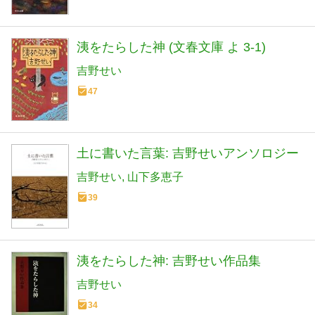
洟をたらした神 (文春文庫 よ 3-1)
吉野せい
47
土に書いた言葉: 吉野せいアンソロジー
吉野せい
山下多恵子
39
洟をたらした神: 吉野せい作品集
吉野せい
34