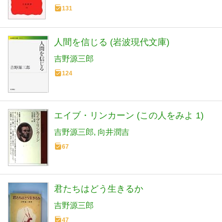
131
人間を信じる (岩波現代文庫)
吉野源三郎
124
エイブ・リンカーン (この人をみよ 1)
吉野源三郎
向井潤吉
67
君たちはどう生きるか
吉野源三郎
47