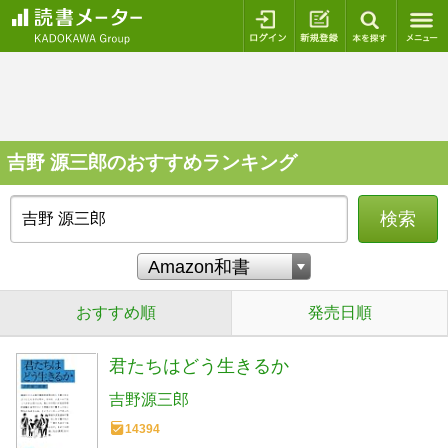
ログイン
新規登録
本を探
吉野 源三郎のおすすめランキング
検索
おすすめ順
発売日順
君たちはどう生きるか
吉野源三郎
14394