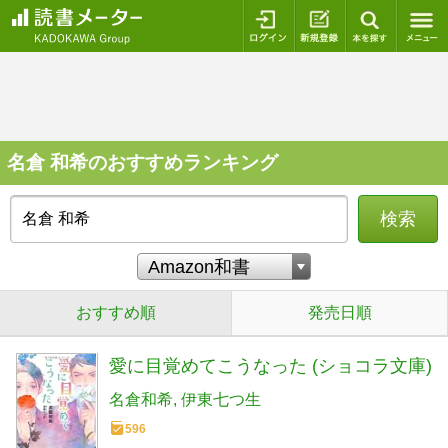
ログイン
新規登録
本を探
名倉 和希のおすすめランキング
検索
おすすめ順
発売日順
愛に目覚めてこうなった (ショコラ文庫)
名倉和希
伊東七つ生
596