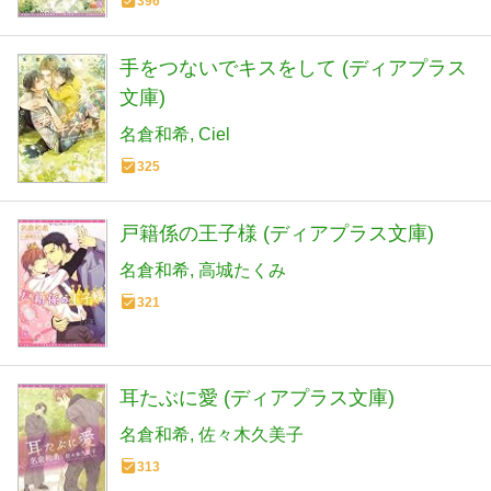
396
手をつないでキスをして (ディアプラス
文庫)
名倉和希
Ciel
325
戸籍係の王子様 (ディアプラス文庫)
名倉和希
高城たくみ
321
耳たぶに愛 (ディアプラス文庫)
名倉和希
佐々木久美子
313