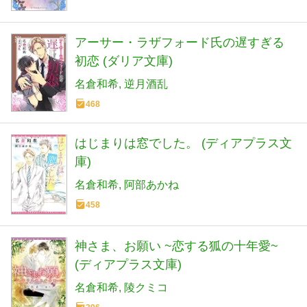
アーサー・ラザフォード氏の遅すぎる
初恋 (ダリア文庫)
名倉和希
逆月酒乱
468
はじまりは窓でした。 (ディアプラス文
庫)
名倉和希
阿部あかね
458
神さま、お願い ~恋する狐の十年愛~
(ディアプラス文庫)
名倉和希
陵クミコ