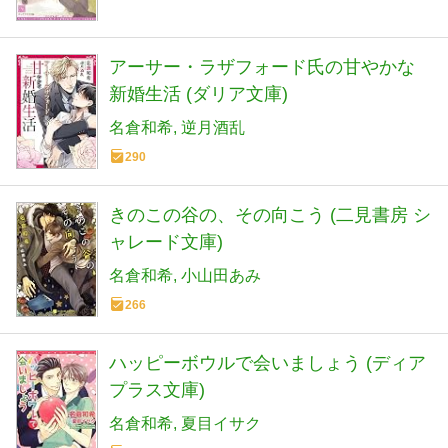
アーサー・ラザフォード氏の甘やかな
新婚生活 (ダリア文庫)
名倉和希
逆月酒乱
290
きのこの谷の、その向こう (二見書房 シ
ャレード文庫)
名倉和希
小山田あみ
266
ハッピーボウルで会いましょう (ディア
プラス文庫)
名倉和希
夏目イサク