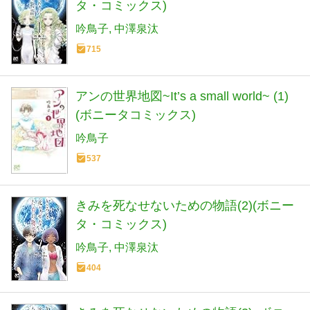
タ・コミックス)
吟鳥子
中澤泉汰
715
アンの世界地図~It’s a small world~ (1)
(ボニータコミックス)
吟鳥子
537
きみを死なせないための物語(2)(ボニー
タ・コミックス)
吟鳥子
中澤泉汰
404