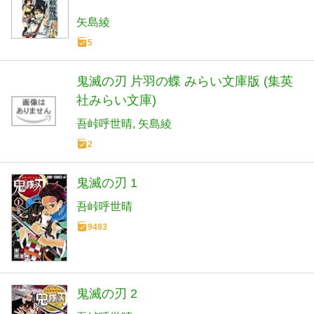
矢島綾
5
鬼滅の刃 片羽の蝶 みらい文庫版 (集英
社みらい文庫)
吾峠呼世晴
矢島綾
2
鬼滅の刃 1
吾峠呼世晴
9493
鬼滅の刃 2