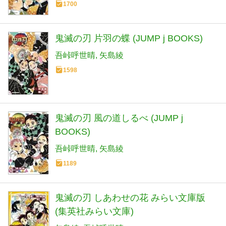
1700
鬼滅の刃 片羽の蝶 (JUMP j BOOKS)
吾峠呼世晴
矢島綾
1598
鬼滅の刃 風の道しるべ (JUMP j
BOOKS)
吾峠呼世晴
矢島綾
1189
鬼滅の刃 しあわせの花 みらい文庫版
(集英社みらい文庫)