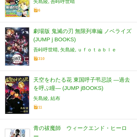
矢島綾
吾峠呼世晴
6
劇場版 鬼滅の刃 無限列車編 ノベライズ
(JUMP j BOOKS)
吾峠呼世晴
矢島綾
ｕｆｏｔａｂｌｅ
310
天空をわたる花 東国呼子弔忌談 ―過去
を呼ぶ瞳― (JUMP jBOOKS)
矢島綾
結布
11
青の祓魔師 ウィークエンド・ヒーロ
ー