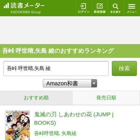
ログイン
新規登録
本を探
吾峠 呼世晴,矢島 綾のおすすめランキング
検索
おすすめ順
発売日順
鬼滅の刃 しあわせの花 (JUMP j
BOOKS)
吾峠呼世晴
矢島綾