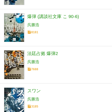
爆弾 (講談社文庫 こ 90-6)
呉勝浩
8181
法廷占拠 爆弾2
呉勝浩
7688
スワン
呉勝浩
3185