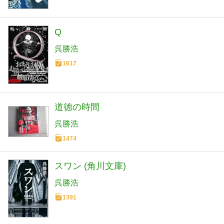
Q
呉勝浩
1617
道徳の時間
呉勝浩
1474
スワン (角川文庫)
呉勝浩
1391