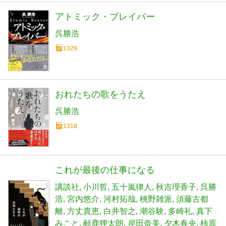
アトミック・ブレイバー
呉勝浩
1329
おれたちの歌をうたえ
呉勝浩
1318
これが最後の仕事になる
講談社
小川哲
五十嵐律人
秋吉理香子
呉勝
浩
宮内悠介
河村拓哉
桃野雑派
須藤古都
離
方丈貴恵
白井智之
潮谷験
多崎礼
真下
みこと
献鹿狸太朗
岸田奈美
夕木春央
柿原