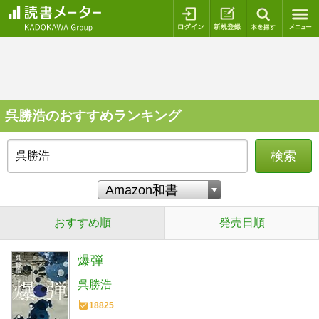
ログイン
新規登録
本を探
呉勝浩のおすすめランキング
検索
おすすめ順
発売日順
爆弾
呉勝浩
18825