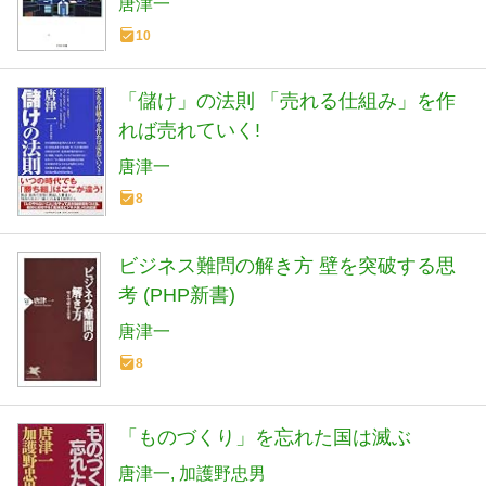
唐津一
10
「儲け」の法則 「売れる仕組み」を作
れば売れていく!
唐津一
8
ビジネス難問の解き方 壁を突破する思
考 (PHP新書)
唐津一
8
「ものづくり」を忘れた国は滅ぶ
唐津一
加護野忠男