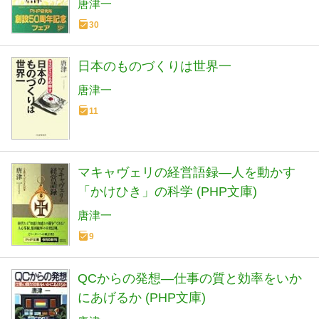
唐津一
30
日本のものづくりは世界一
唐津一
11
マキャヴェリの経営語録―人を動かす
「かけひき」の科学 (PHP文庫)
唐津一
9
QCからの発想―仕事の質と効率をいか
にあげるか (PHP文庫)