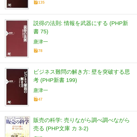
135
説得の法則: 情報を武器にする (PHP新
書 75)
唐津一
78
ビジネス難問の解き方: 壁を突破する思
考 (PHP新書 199)
唐津一
47
販売の科学: 売りながら調べ調べながら
売る (PHP文庫 カ 3-2)