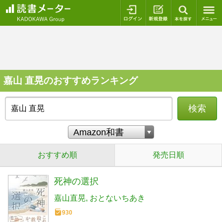
ログイン
新規登録
本を探
嘉山 直晃のおすすめランキング
検索
おすすめ順
発売日順
死神の選択
嘉山直晃
おとないちあき
930