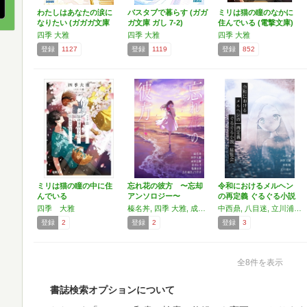
わたしはあなたの涙に
バスタブで暮らす (ガガ
ミリは猫の瞳のなかに
なりたい (ガガガ文庫
ガ文庫 ガし 7-2)
住んでいる (電撃文庫)
…
四季 大雅
四季 大雅
四季 大雅
登録
1127
登録
1119
登録
852
ミリは猫の瞳の中に住
忘れ花の彼方 〜忘却
令和におけるメルヘン
んでいる
アンソロジー〜
の再定義 ぐるぐる小説
展…
四季 大雅
榛名丼, 四季 大雅, 成東 志樹, 彩月 レイ, 塩瀬 まき, 五月雨 きょうすけ
中西鼎, 八目迷, 立川浦々, 四季大雅
登録
2
登録
2
登録
3
全8件を表示
書誌検索オプションについて