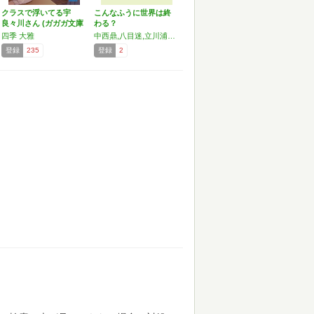
クラスで浮いてる宇
こんなふうに世界は終
良々川さん (ガガガ文庫
わる？
…
四季 大雅
中西鼎,八目迷,立川浦々,四季大雅
登録
235
登録
2