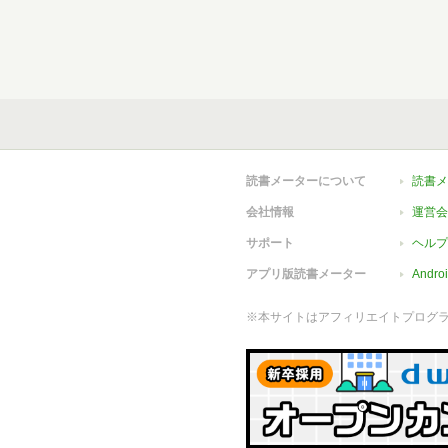
読書メーターについて
読書メ
会社情報
運営会
サポート
ヘルプ
アプリ版読書メーター
Andr
※本サイトはアフィリエイトプログ