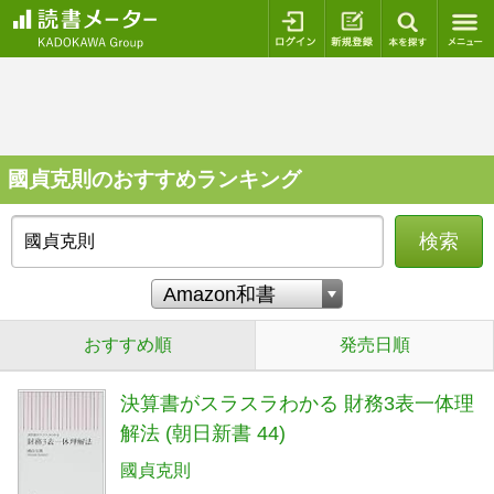
ログイン
新規登録
本を探
國貞克則のおすすめランキング
検索
おすすめ順
発売日順
決算書がスラスラわかる 財務3表一体理
解法 (朝日新書 44)
國貞克則