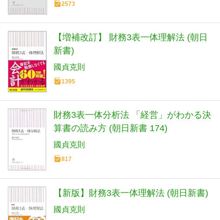
2573
【増補改訂】 財務3表一体理解法 (朝日
新書)
國貞克則
1395
財務3表一体分析法 「経営」がわかる決
算書の読み方 (朝日新書 174)
國貞克則
817
【新版】財務3表一体理解法 (朝日新書)
國貞克則