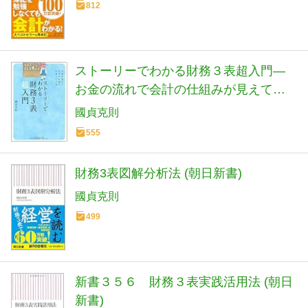
812
ストーリーでわかる財務３表超入門―
お金の流れで会計の仕組みが見えてく
る
國貞克則
555
財務3表図解分析法 (朝日新書)
國貞克則
499
新書３５６ 財務３表実践活用法 (朝日
新書)