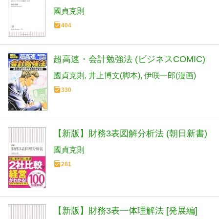
國貞克則
404
超高速・会計勉強法 (ビジネスCOMIC)
國貞克則
井上博文(脚本)
伊咲一郎(漫画)
330
【新版】財務3表図解分析法 (朝日新書)
國貞克則
281
【新版】財務3表一体理解法 [発展編]