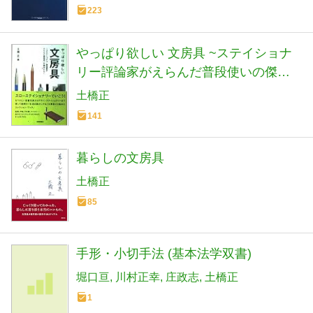
223
やっぱり欲しい 文房具 ~ステイショナ
リー評論家がえらんだ普段使いの傑作
たち~
土橋正
141
暮らしの文房具
土橋正
85
手形・小切手法 (基本法学双書)
堀口亘
川村正幸
庄政志
土橋正
1