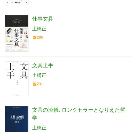
仕事文具
土橋正
286
文具上手
土橋正
231
文具の流儀: ロングセラーとなりえた哲
学
土橋正