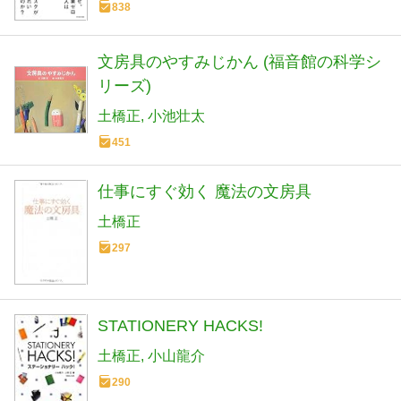
838
文房具のやすみじかん (福音館の科学シ
リーズ)
土橋正
小池壮太
451
仕事にすぐ効く 魔法の文房具
土橋正
297
STATIONERY HACKS!
土橋正
小山龍介
290