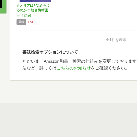
クオリアはどこからく
るのか?: 統合情報理
論…
土谷 尚嗣
登録
173
全1件を表示
書誌検索オプションについて
ただいま「Amazon和書」検索の仕組みを変更しておりま
法など、詳しくは
こちらのお知らせ
をご確認ください。