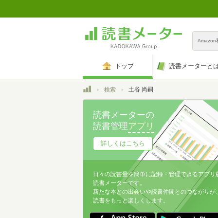
Amazo
トップ
読書メーターと
トップ
検索
土谷 尚嗣
読書メーターの
読書管理
アプリ
詳しくはこちら
日々の読書量を簡単に記録・管理できるアプリ
読書メーターです。
新たな本との出会いや読書仲間とのつながりが
読書をもっと楽しくします。