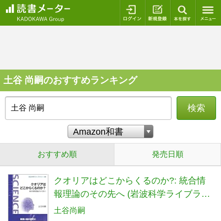
ログイン
新規登録
本を探
土谷 尚嗣のおすすめランキング
検索
おすすめ順
発売日順
クオリアはどこからくるのか?: 統合情
報理論のその先へ (岩波科学ライブラリ
ー 308)
土谷尚嗣