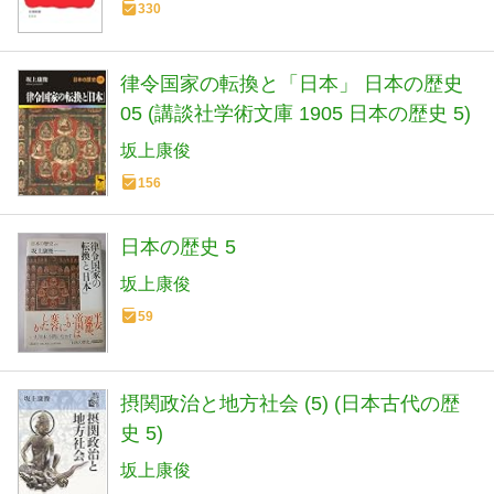
330
律令国家の転換と「日本」 日本の歴史
05 (講談社学術文庫 1905 日本の歴史 5)
坂上康俊
156
日本の歴史 5
坂上康俊
59
摂関政治と地方社会 (5) (日本古代の歴
史 5)
坂上康俊