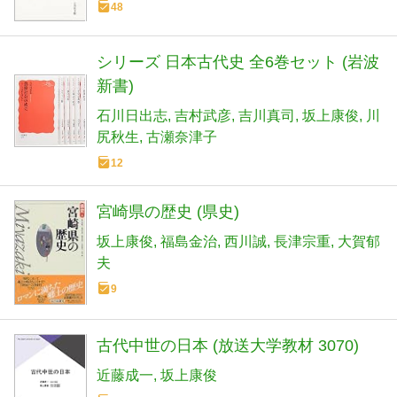
48
シリーズ 日本古代史 全6巻セット (岩波
新書)
石川日出志
吉村武彦
吉川真司
坂上康俊
川
尻秋生
古瀬奈津子
12
宮崎県の歴史 (県史)
坂上康俊
福島金治
西川誠
長津宗重
大賀郁
夫
9
古代中世の日本 (放送大学教材 3070)
近藤成一
坂上康俊