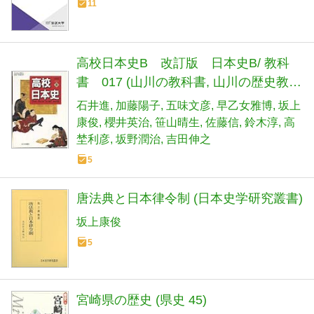
11
高校日本史B 改訂版 日本史B/ 教科
書 017 (山川の教科書, 山川の歴史教科
書)
石井進
加藤陽子
五味文彦
早乙女雅博
坂上
康俊
櫻井英治
笹山晴生
佐藤信
鈴木淳
高
埜利彦
坂野潤治
吉田伸之
5
唐法典と日本律令制 (日本史学研究叢書)
坂上康俊
5
宮崎県の歴史 (県史 45)