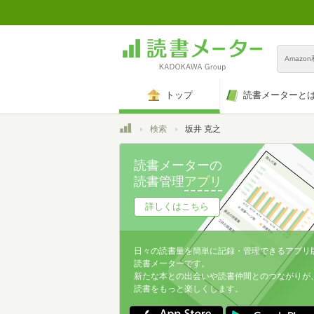
Amazo
トップ
読書メーターと
トップ
検索
坂井 克之
読書メーターの
読書管理
アプリ
詳しくはこちら
日々の読書量を簡単に記録・管理できるアプリ
読書メーターです。
新たな本との出会いや読書仲間とのつながりが
読書をもっと楽しくします。