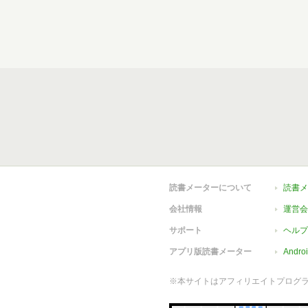
読書メーターについて
読書メ
会社情報
運営会
サポート
ヘルプ
アプリ版読書メーター
Andr
※本サイトはアフィリエイトプログ