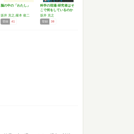
脳の中の「わたし」
科学の現場:研究者はそ
こで何をしているのか
…
坂井 克之,榎本 俊二
坂井 克之
登録
41
登録
38