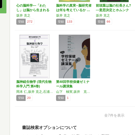
心の脳科学―「わた
脳科学の真実--脳研究者
前頭葉は脳の社長さん?
し」は脳から生まれる
は何を考えているか …
―意思決定とホムンク
(中…
ル…
坂井 克之
坂井 克之
坂井 克之
登録
272
登録
133
登録
66
脳神経生物学 (現代生物
第48回学校保健ゼミナ
科学入門 第4巻)
ール講演集
岡本 仁,坂井 克之,石浦 章一,井ノ口 馨
山下 柚実,坂井 克之,菅原 哲朗,岡崎 好秀,樋口 桂,生田 倫子
登録
20
登録
1
全7件を表示
書誌検索オプションについて