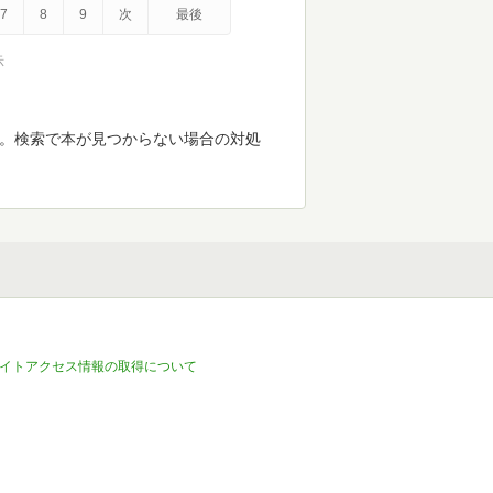
7
8
9
次
最後
示
す。検索で本が見つからない場合の対処
イトアクセス情報の取得について