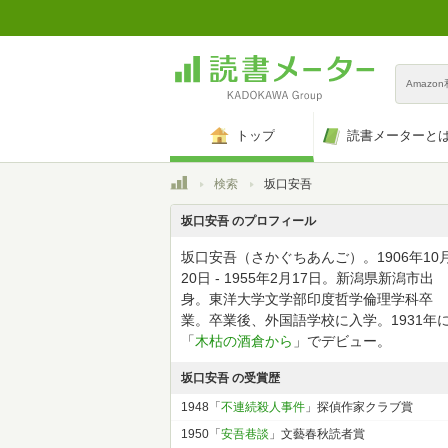
Amazo
トップ
読書メーターと
トップ
検索
坂口安吾
坂口安吾 のプロフィール
坂口安吾（さかぐちあんご）。1906年10
20日 - 1955年2月17日。新潟県新潟市出
身。東洋大学文学部印度哲学倫理学科卒
業。卒業後、外国語学校に入学。1931年
「
木枯の酒倉から
」でデビュー。
坂口安吾 の受賞歴
1948「
不連続殺人事件
」探偵作家クラブ賞
1950「
安吾巷談
」文藝春秋読者賞