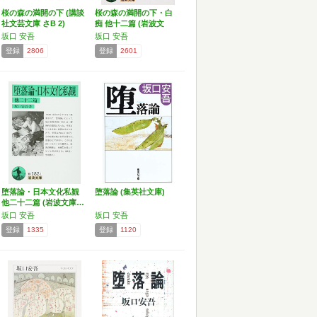
桜の森の満開の下 (講談
桜の森の満開の下・白
社文芸文庫 さB 2)
痴 他十二篇 (岩波文
庫…
坂口 安吾
坂口 安吾
登録
2806
登録
2601
堕落論・日本文化私観
堕落論 (集英社文庫)
他二十二篇 (岩波文庫…
坂口 安吾
坂口 安吾
登録
1335
登録
1120