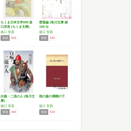
ちくま日本文学009 坂
堕落論 (角川文庫 緑
口安吾 (ちくま文庫)
100-3)
坂口 安吾
坂口 安吾
登録
603
登録
545
白痴・二流の人 (角川文
桜の森の満開の下
庫)
坂口 安吾
坂口 安吾
登録
393
登録
519