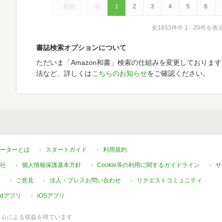
最初
前
1
2
3
4
5
6
全1653件中 1 - 20件を表
書誌検索オプションについて
ただいま「Amazon和書」検索の仕組みを変更しておりま
法など、詳しくは
こちらのお知らせ
をご確認ください。
ーターとは
スタートガイド
利用規約
社
個人情報保護基本方針
Cookie等の利用に関するガイドライン
サ
ご意見
法人・プレスお問い合わせ
リクエストコミュニティ
oidアプリ
iOSアプリ
ラムによる収益を得ています