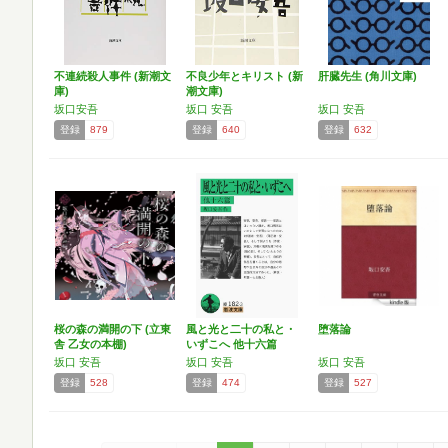
不連続殺人事件 (新潮文
不良少年とキリスト (新
肝臓先生 (角川文庫)
庫)
潮文庫)
坂口安吾
坂口 安吾
坂口 安吾
登録
879
登録
640
登録
632
桜の森の満開の下 (立東
風と光と二十の私と・
堕落論
舎 乙女の本棚)
いずこへ 他十六篇
(岩…
坂口 安吾
坂口 安吾
坂口 安吾
登録
528
登録
474
登録
527