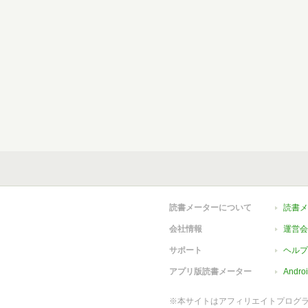
読書メーターについて
読書メ
会社情報
運営会
サポート
ヘルプ
アプリ版読書メーター
Andr
※本サイトはアフィリエイトプログ