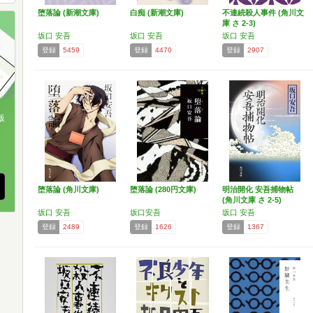
堕落論 (新潮文庫)
白痴 (新潮文庫)
不連続殺人事件 (角川文
庫 さ 2-3)
坂口 安吾
坂口 安吾
坂口 安吾
登録
5459
登録
4470
登録
2907
版
、
堕落論 (角川文庫)
堕落論 (280円文庫)
明治開化 安吾捕物帖
(角川文庫 さ 2-5)
坂口 安吾
坂口安吾
坂口 安吾
登録
2489
登録
1626
登録
1367