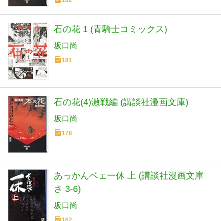
石の花 1 (青騎士コミックス)
坂口尚
181
石の花(4)激戦編 (講談社漫画文庫)
坂口尚
178
あっかんベェ一休 上 (講談社漫画文庫
さ 3-6)
坂口尚
162