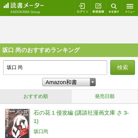
ログイン
新規登録
本を探
坂口 尚のおすすめランキング
検索
おすすめ順
発売日順
石の花 1 侵攻編 (講談社漫画文庫 さ 3-
1)
坂口尚