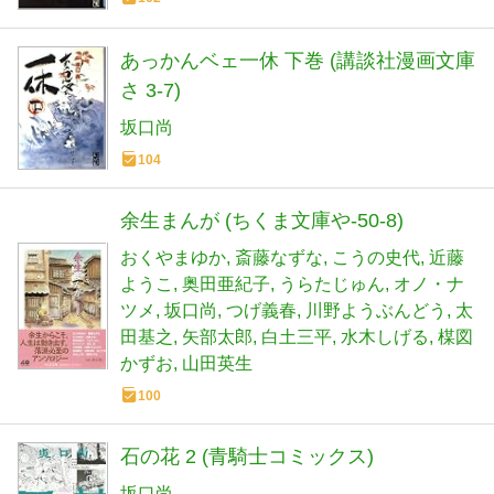
あっかんベェ一休 下巻 (講談社漫画文庫
さ 3-7)
坂口尚
104
余生まんが (ちくま文庫や-50-8)
おくやまゆか
斎藤なずな
こうの史代
近藤
ようこ
奥田亜紀子
うらたじゅん
オノ・ナ
ツメ
坂口尚
つげ義春
川野ようぶんどう
太
田基之
矢部太郎
白土三平
水木しげる
楳図
かずお
山田英生
100
石の花 2 (青騎士コミックス)
坂口尚