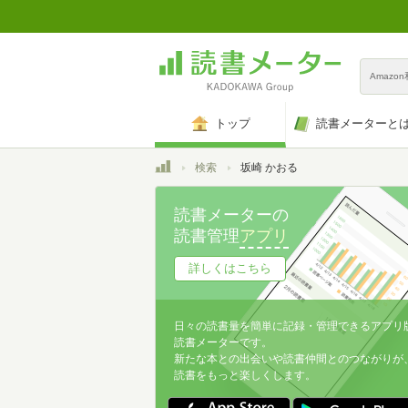
Amazo
トップ
読書メーターと
トップ
検索
坂崎 かおる
読書メーターの
読書管理
アプリ
詳しくはこちら
日々の読書量を簡単に記録・管理できるアプリ
読書メーターです。
新たな本との出会いや読書仲間とのつながりが
読書をもっと楽しくします。