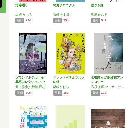
海岸通り
箱庭クロニクル
嘘つき姫
坂崎 かおる
坂崎 かおる
坂崎 かおる
登録
844
登録
754
登録
542
グランドホテル 極
サンクトペテルブルク
水都眩光 幻想短篇アン
異形コレクションLIX
の鍋
ソロジー
…
井上雅彦,北沢陶,澤村伊智,背筋,坂崎かおる,王谷晶,久永実木彦,柴田勝家,宮澤伊織,平山夢明,斜線堂有紀,篠たまき,芦花公園,空木春宵,上田早夕里
坂崎かおる
高原 英理,マーサ・ナカムラ,大木 芙沙子,石沢 麻依,沼田 真佑,坂崎 かおる,大濱 普美子,吉村 萬壱,谷崎 由依
登録
195
登録
150
登録
138