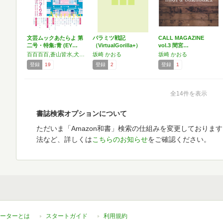
文芸ムックあたらよ 第
パラミツ戦記
CALL MAGAZINE
二号・特集:青 (EY…
（VirtualGorilla+）
vol.3 間宮…
百百百百,蒼山皆水,犬怪寅日子,今村翔吾,上坂あゆ美,後谷戸隆,木爾チレン,梧桐彰,齋藤明里,坂崎かおる,佐川恭一,輝井永澄,鉈手璃彩子,人間六度,馳月基矢,日崎アユム,ピストジャム,ひらりさ,ファビアン,フラワーしげる,マルクス・ホセ・アウレリャノ・シノケス,EYEDEAR
坂崎 かおる
坂崎 かおる
登録
19
登録
2
登録
1
全14件を表示
書誌検索オプションについて
ただいま「Amazon和書」検索の仕組みを変更しておりま
法など、詳しくは
こちらのお知らせ
をご確認ください。
ーターとは
スタートガイド
利用規約