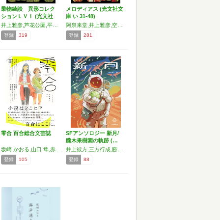
乗物綺談 異形コレク
メロディアス (光文社文
ションＬＶＩ (光文社
庫 い 31-48)
文…
井上雅彦,芦花公園,平山夢明,上田早夕里,澤村伊智,空木春宵,黒木あるじ,黒史郎,斜線堂有紀,柴田勝家,篠たまき,宮澤伊織,大島清昭,有栖川有栖,坂崎かおる,久永実木彦
阿泉来堂,井上雅彦,空木春宵,坂崎かおる,澤村伊智,篠たまき,斜線堂有紀,田中啓文,梨,西崎憲,久永実木彦,平山夢明,宮澤伊織,木犀あこ,芦花公園
登録
319
登録
281
零合 百合総合文芸誌
SFアンソロジー 新月/
朧木果樹園の軌跡 (…
坂崎 かおる,山口 隼,赤坂 パトリシア,御神楽,綾加奈,紅坂 紫,伊島 糸雨,青島 もうじき,れむれむ
井上彼方,三方行成,勝山海百合,十三不塔,一階堂洋,千葉集,佐伯真洋,葦沢かもめ,原里実,吉美駿一郎,佐々木倫,白川小六,宗方涼,大竹竜平,赤坂パトリシア,淡中圏,もといもと,苦草堅一,水町綜,枯木枕,正井,武藤八葉,巨大健造,坂崎かおる,泡國桂,稲田一声
登録
105
登録
88