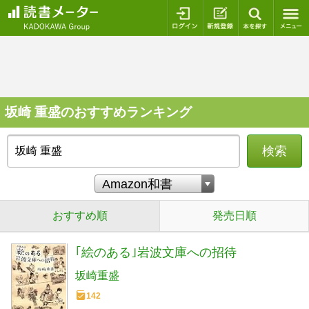
ログイン
新規登録
本を探
坂崎 重盛のおすすめランキング
検索
おすすめ順
発売日順
｢絵のある｣岩波文庫への招待
坂崎重盛
142