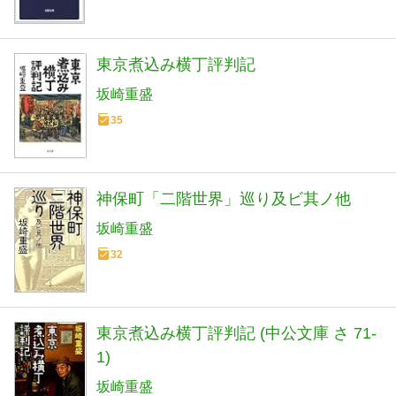
東京煮込み横丁評判記
坂崎重盛
35
神保町「二階世界」巡り及ビ其ノ他
坂崎重盛
32
東京煮込み横丁評判記 (中公文庫 さ 71-
1)
坂崎重盛