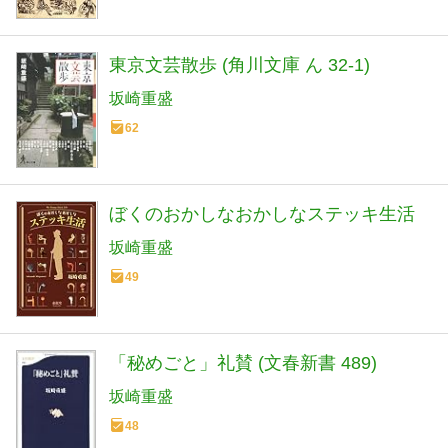
東京文芸散歩 (角川文庫 ん 32-1)
坂崎重盛
62
ぼくのおかしなおかしなステッキ生活
坂崎重盛
49
「秘めごと」礼賛 (文春新書 489)
坂崎重盛
48