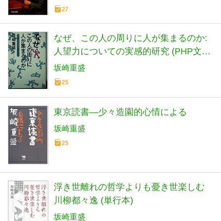
27
なぜ、この人の周りに人が集まるのか:
人望力についての実感的研究 (PHP文庫
さ 25-2)
坂崎重盛
25
東京読書―少々造園的心情による
坂崎重盛
25
浮き世離れの哲学よりも憂き世楽しむ
川柳都々逸 (単行本)
坂崎重盛