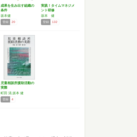
成果を生み出す組織の
実践！タイムマネジメ
条件
ント研修
坂本健
坂本 健
登録
20
登録
132
児童相談所援助活動の
実際
町田 清,坂本 健
登録
4