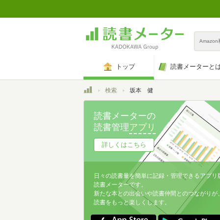
Amazo
トップ
読書メーターと
トップ
検索
坂本 健
読書メーターの
読書管理
アプリ
詳しくはこちら
日々の読書量を簡単に記録・管理できるアプリ
読書メーターです。
新たな本との出会いや読書仲間とのつながりが
読書をもっと楽しくします。