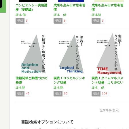
コンピテンシー実用講
成果を生み出す思考習
成果を生み出す思考習
座（基礎編）
慣
慣
坂本 健
坂本 健
坂本健
登録
3
登録
6
登録
3
信頼関係と動機づけの
実践！ロジカルシンキ
実践！タイムマネジメ
基礎
ング研修
ント研修 より少ない
時間…
坂本健
坂本健
坂本 健
登録
49
登録
60
登録
109
全9件を表示
書誌検索オプションについて