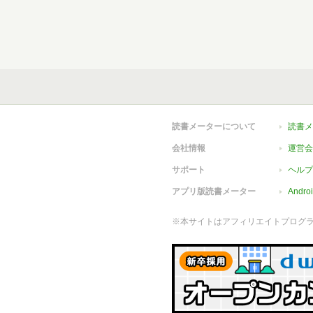
読書メーターについて
読書メ
会社情報
運営会
サポート
ヘルプ
アプリ版読書メーター
Andr
※本サイトはアフィリエイトプログ