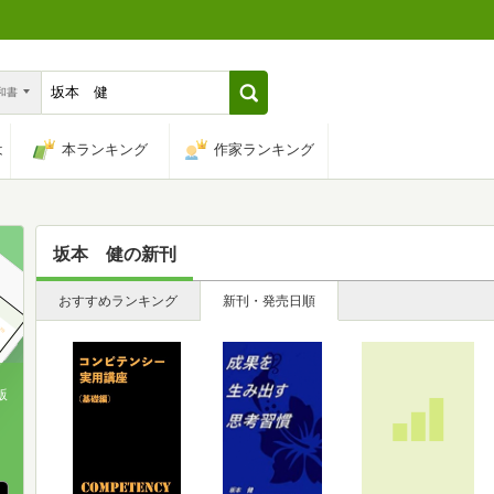
n和書
は
本ランキング
作家ランキング
坂本 健
の新刊
おすすめランキング
新刊・発売日順
版
、