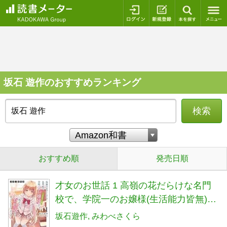
ログイン
新規登録
本を探
坂石 遊作のおすすめランキング
検索
おすすめ順
発売日順
才女のお世話 1 高嶺の花だらけな名門
校で、学院一のお嬢様(生活能力皆無)を
陰ながらお世話することになりました
坂石遊作
みわべさくら
(HJ文庫)