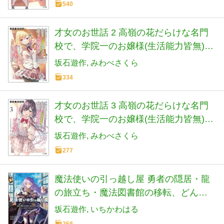
540
才女のお世話 2 高嶺の花だらけな名門
校で、学院一のお嬢様(生活能力皆無)を
陰ながらお世話することになりました
坂石遊作
みわべさくら
(HJ文庫)
334
才女のお世話 3 高嶺の花だらけな名門
校で、学院一のお嬢様(生活能力皆無)を
陰ながらお世話することになりました
坂石遊作
みわべさくら
(HJ文庫)
277
魔法使いの引っ越し屋 勇者の隠居・龍
の旅立ち・魔法図書館の移転、どんな
依頼でもお任せください (カドカワ
坂石遊作
いちかわはる
BOOKS)
258