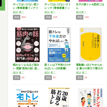
やってはいけない筋ト
やってはいけないスト
女子の筋トレ&筋肉ごは
レ (青春新書インテリ
レッチ (青春新書イン
ん
ジ…
テ…
坂詰 真二
坂詰 真二
坂詰真二
登録
544
登録
315
登録
145
眠れなくなるほど面白
筋トレは下半身だけや
運動嫌いほどやせられ
い 図解 筋肉の話: 筋…
ればいい (SB新書)
る 最小の努力で最大の
効…
坂詰 真二
坂詰 真二
坂詰 真二
登録
63
登録
57
登録
51