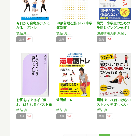
今日から自宅がジムに
20歳若返る筋トレ (小学
幼児・小学生のための
なる 「宅トレ」
館新書)
身長をグングン伸ばす
ため…
坂詰真二
坂詰 真二
加藤晴康,成田奈緒子,間宮裕子,坂詰真二
登録
42
登録
32
登録
34
お尻をほぐせば「疲
還暦筋トレ
図解 やってはいけない
れ」はとれる (ベスト新
ストレッチ 老けない
書)
体…
坂詰 真二
坂詰 真二
坂詰 真二
登録
24
登録
24
登録
20