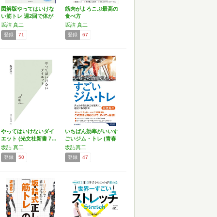
図解版やってはいけな
筋肉がよろこぶ最高の
い筋トレ 週2回で体が
食べ方
変…
坂詰 真二
坂詰 真二
登録
71
登録
67
やってはいけないダイ
いちばん効率がいいす
エット (光文社新書 7…
ごいジム・トレ (青春
新…
坂詰 真二
坂詰真二
登録
50
登録
47