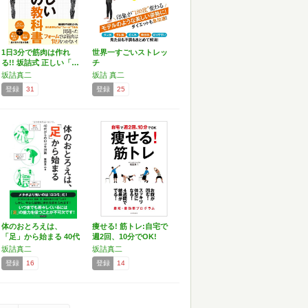
1日3分で筋肉は作れ
世界一すごいストレッ
る!! 坂詰式 正しい「…
チ
坂詰真二
坂詰 真二
登録
31
登録
25
体のおとろえは、
痩せる! 筋トレ:自宅で
「足」から始まる 40代
週2回、10分でOK!
から…
坂詰真二
坂詰真二
登録
16
登録
14