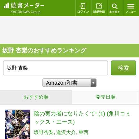
ログイン
新規登録
本を探
坂野 杏梨のおすすめランキング
検索
おすすめ順
発売日順
陰の実力者になりたくて! (1) (角川コミ
ックス・エース)
坂野杏梨
逢沢大介
東西