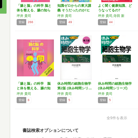
「腸と脳」の科学 脳と
知識ゼロからの東大講
よく聞く健康知識、ど
体を整える、腸の知ら
義 そうだったのか!ヒ
うなってるの?
れ…
ト…
坪井 貴司
坪井 貴司
坪井 貴司,寺田 新
登録
266
登録
49
登録
44
「腸と脳」の科学 脳
休み時間の細胞生物学
休み時間の細胞生物学
と体を整える、腸の知
第2版 (休み時間シリ…
(休み時間シリーズ)
られ…
坪井 貴司
坪井 貴司
坪井 貴司
登録
6
登録
5
登録
5
全9件を表示
書誌検索オプションについて