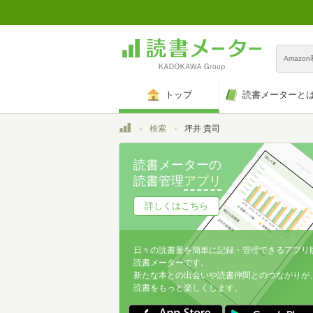
Amazo
トップ
読書メーターと
トップ
検索
坪井 貴司
読書メーターの
読書管理
アプリ
詳しくはこちら
日々の読書量を簡単に記録・管理できるアプリ
読書メーターです。
新たな本との出会いや読書仲間とのつながりが
読書をもっと楽しくします。