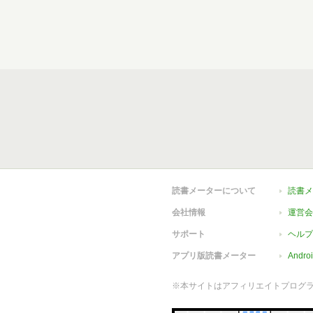
読書メーターについて
読書メ
会社情報
運営会
サポート
ヘルプ
アプリ版読書メーター
Andr
※本サイトはアフィリエイトプログ