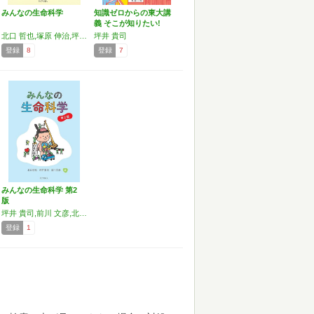
みんなの生命科学
知識ゼロからの東大講
義 そこが知りたい!
ヒ…
北口 哲也,塚原 伸治,坪井 貴司,前川 文彦
坪井 貴司
登録
8
登録
7
みんなの生命科学 第2
版
坪井 貴司,前川 文彦,北口 哲也
登録
1