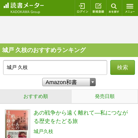
ログイン
新規登録
本を探
城戸 久枝のおすすめランキング
検索
おすすめ順
発売日順
あの戦争から遠く離れて―私につなが
る歴史をたどる旅
城戸久枝