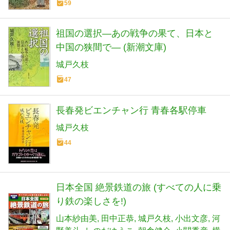
59
祖国の選択―あの戦争の果て、日本と
中国の狭間で― (新潮文庫)
城戸久枝
47
長春発ビエンチャン行 青春各駅停車
城戸久枝
44
日本全国 絶景鉄道の旅 (すべての人に乗
り鉄の楽しさを!)
山本紗由美
田中正恭
城戸久枝
小出文彦
河