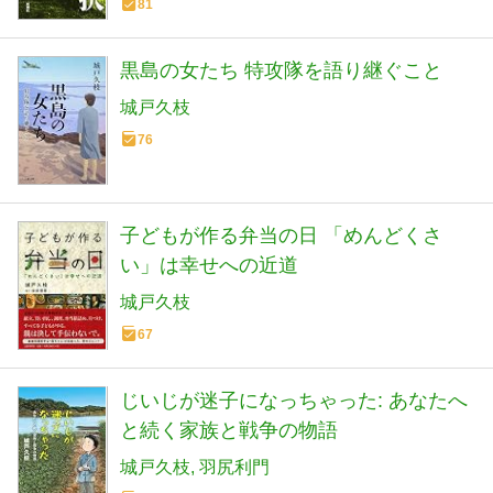
81
黒島の女たち 特攻隊を語り継ぐこと
城戸久枝
76
子どもが作る弁当の日 「めんどくさ
い」は幸せへの近道
城戸久枝
67
じいじが迷子になっちゃった: あなたへ
と続く家族と戦争の物語
城戸久枝
羽尻利門