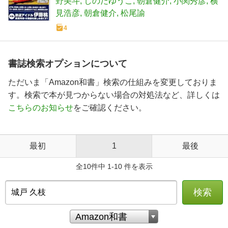
野美斗
しのだゆうこ
朝倉健介
小関秀彦
横
見浩彦
朝倉健介
松尾諭
4
書誌検索オプションについて
ただいま「Amazon和書」検索の仕組みを変更しておりま
す。検索で本が見つからない場合の対処法など、詳しくは
こちらのお知らせ
をご確認ください。
最初
1
最後
全10件中 1-10 件を表示
検索