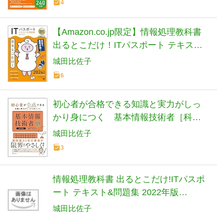
4
【Amazon.co.jp限定】情報処理教科書
出るとこだけ！ITパスポート テキスト
＆問題集 2024年版（特典：2024年版
城田比佐子
「出るとこ！」キーワードランキング
6
PDF）
初心者が合格できる知識と実力がしっ
かり身につく 基本情報技術者［科目
B］
城田比佐子
3
情報処理教科書 出るとこだけ!ITパスポ
ート テキスト&問題集 2022年版
(EXAMPRESS)
城田比佐子