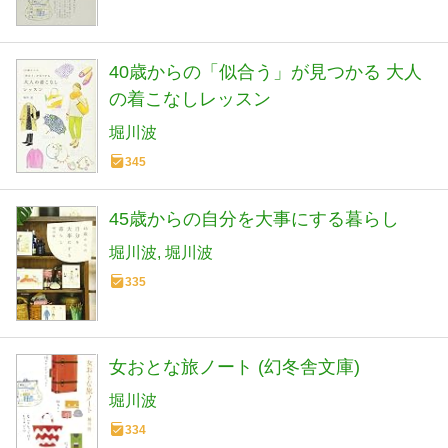
40歳からの「似合う」が見つかる 大人
の着こなしレッスン
堀川波
345
45歳からの自分を大事にする暮らし
堀川波
堀川波
335
女おとな旅ノート (幻冬舎文庫)
堀川波
334