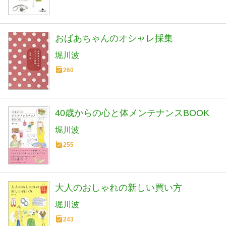
おばあちゃんのオシャレ採集
堀川波
260
40歳からの心と体メンテナンスBOOK
堀川波
255
大人のおしゃれの新しい買い方
堀川波
243