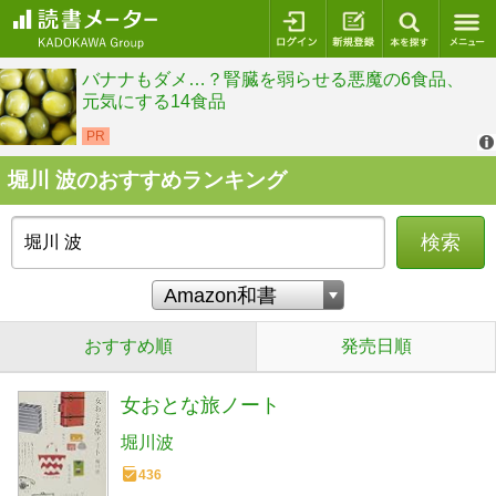
ログイン
新規登録
本を探
堀川 波のおすすめランキング
検索
おすすめ順
発売日順
女おとな旅ノート
堀川波
436