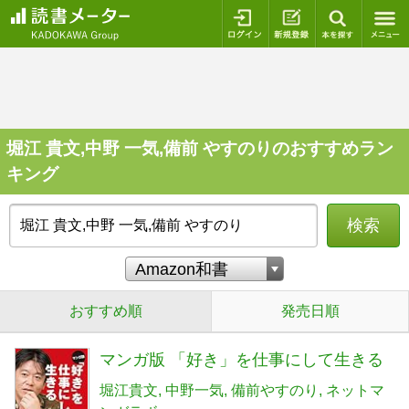
ログイン
新規登録
本を探
堀江 貴文,中野 一気,備前 やすのりのおすすめラン
キング
検索
おすすめ順
発売日順
マンガ版 「好き」を仕事にして生きる
堀江貴文
中野一気
備前やすのり
ネットマ