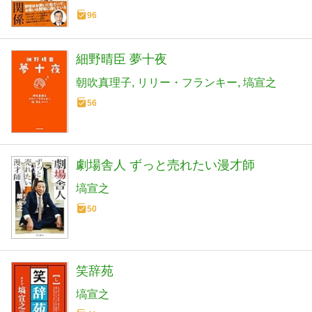
96
細野晴臣 夢十夜
朝吹真理子
リリー・フランキー
塙宣之
56
劇場舎人 ずっと売れたい漫才師
塙宣之
50
笑辞苑
塙宣之