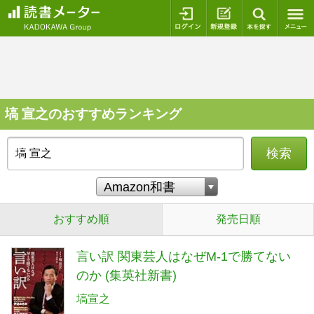
ログイン
新規登録
本を探
塙 宣之のおすすめランキング
検索
おすすめ順
発売日順
言い訳 関東芸人はなぜM-1で勝てない
のか (集英社新書)
塙宣之