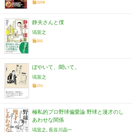
3258
静夫さんと僕
塙宣之
201
ぼやいて、聞いて。
塙宣之
151
極私的プロ野球偏愛論 野球と漫才のし
あわせな関係
塙宣之
長谷川晶一