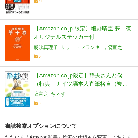
41
【Amazon.co.jp 限定】細野晴臣 夢十夜
オリジナルステッカー付
朝吹真理子
リリー・フランキー
塙宣之
5
【Amazon.co.jp限定】静夫さんと僕
（特典：ナイツ塙本人直筆格言（複
写）入りしおり1枚）
塙宣之
ちゃず
0
書誌検索オプションについて
ただいま「Amazon和書」検索の仕組みを変更しておりま