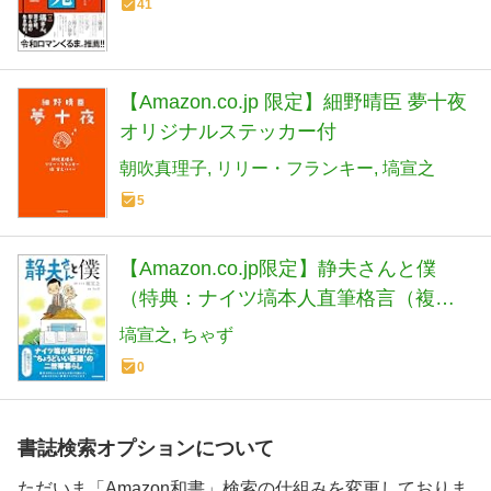
41
【Amazon.co.jp 限定】細野晴臣 夢十夜
オリジナルステッカー付
朝吹真理子
リリー・フランキー
塙宣之
5
【Amazon.co.jp限定】静夫さんと僕
（特典：ナイツ塙本人直筆格言（複
写）入りしおり1枚）
塙宣之
ちゃず
0
書誌検索オプションについて
ただいま「Amazon和書」検索の仕組みを変更しておりま