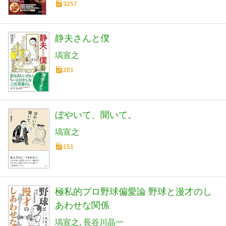
3257
静夫さんと僕
塙宣之
201
ぼやいて、聞いて。
塙宣之
151
極私的プロ野球偏愛論 野球と漫才のし
あわせな関係
塙宣之
長谷川晶一