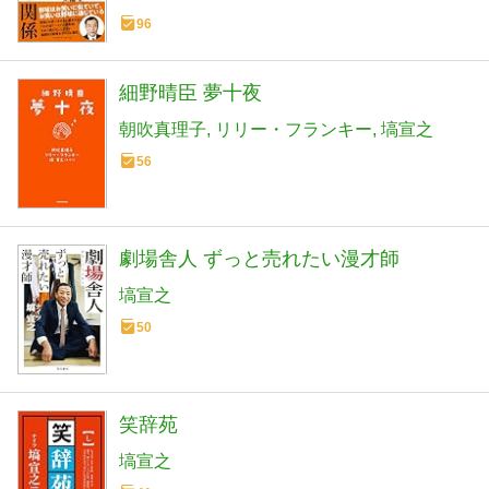
96
細野晴臣 夢十夜
朝吹真理子
リリー・フランキー
塙宣之
56
劇場舎人 ずっと売れたい漫才師
塙宣之
50
笑辞苑
塙宣之