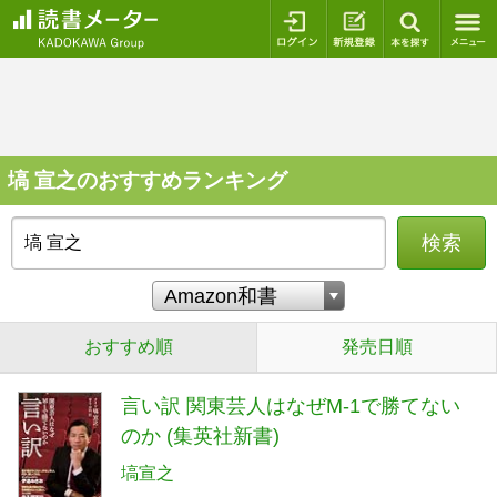
ログイン
新規登録
本を探
塙 宣之のおすすめランキング
検索
おすすめ順
発売日順
言い訳 関東芸人はなぜM-1で勝てない
のか (集英社新書)
塙宣之