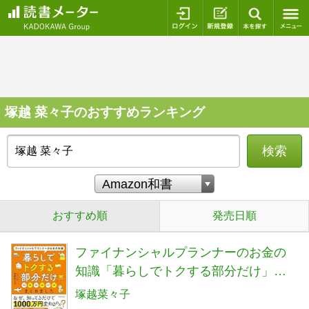
ログイン
新規登録
本を探
塚越 菜々子のおすすめランキング
検索
おすすめ順
発売日順
ファイナンシャルプランナーのお金の
知識「暮らしでトクする部分だけ」ま
とめました
塚越菜々子