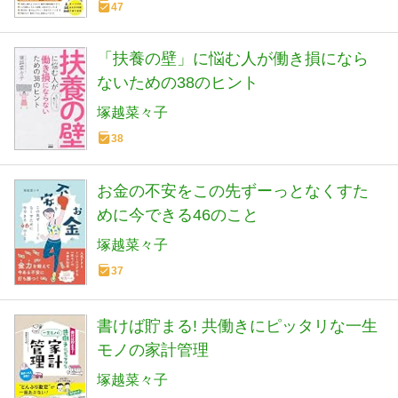
47
「扶養の壁」に悩む人が働き損になら
ないための38のヒント
塚越菜々子
38
お金の不安をこの先ずーっとなくすた
めに今できる46のこと
塚越菜々子
37
書けば貯まる! 共働きにピッタリな一生
モノの家計管理
塚越菜々子