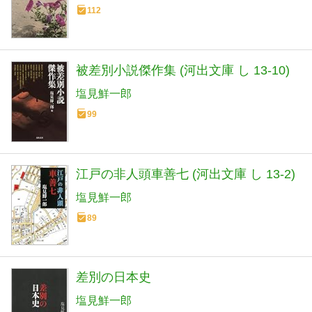
112
被差別小説傑作集 (河出文庫 し 13-10)
塩見鮮一郎
99
江戸の非人頭車善七 (河出文庫 し 13-2)
塩見鮮一郎
89
差別の日本史
塩見鮮一郎