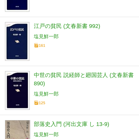
江戸の貧民 (文春新書 992)
塩見鮮一郎
161
中世の貧民 説経師と廻国芸人 (文春新書
890)
塩見鮮一郎
125
部落史入門 (河出文庫 し 13-9)
塩見鮮一郎