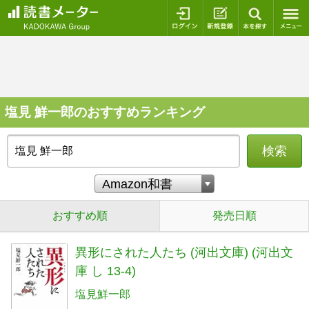
ログイン
新規登録
本を探
塩見 鮮一郎のおすすめランキング
検索
おすすめ順
発売日順
異形にされた人たち (河出文庫) (河出文
庫 し 13-4)
塩見鮮一郎