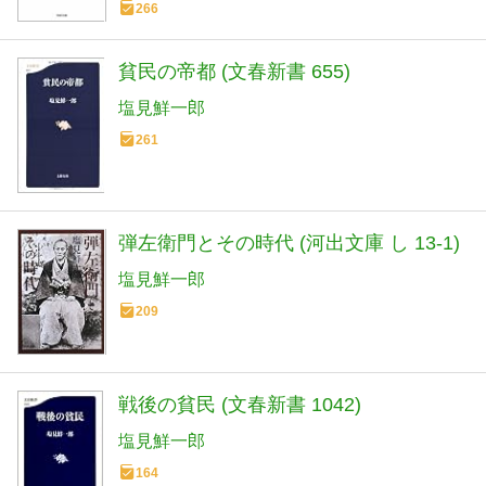
266
貧民の帝都 (文春新書 655)
塩見鮮一郎
261
弾左衛門とその時代 (河出文庫 し 13-1)
塩見鮮一郎
209
戦後の貧民 (文春新書 1042)
塩見鮮一郎
164