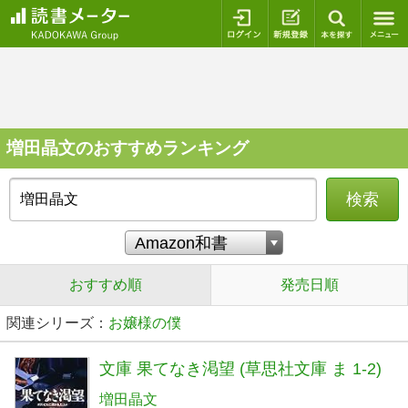
ログイン
新規登録
本を探
増田晶文のおすすめランキング
検索
おすすめ順
発売日順
関連シリーズ：
お嬢様の僕
文庫 果てなき渇望 (草思社文庫 ま 1-2)
増田晶文