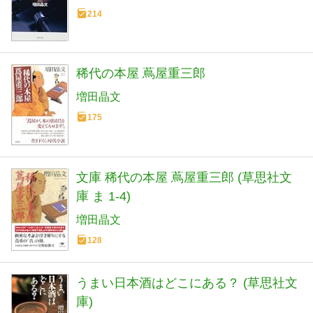
214
稀代の本屋 蔦屋重三郎
増田晶文
175
文庫 稀代の本屋 蔦屋重三郎 (草思社文
庫 ま 1-4)
増田晶文
128
うまい日本酒はどこにある？ (草思社文
庫)