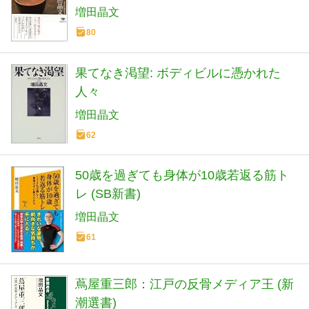
増田晶文
80
果てなき渇望: ボディビルに憑かれた
人々
増田晶文
62
50歳を過ぎても身体が10歳若返る筋ト
レ (SB新書)
増田晶文
61
蔦屋重三郎：江戸の反骨メディア王 (新
潮選書)