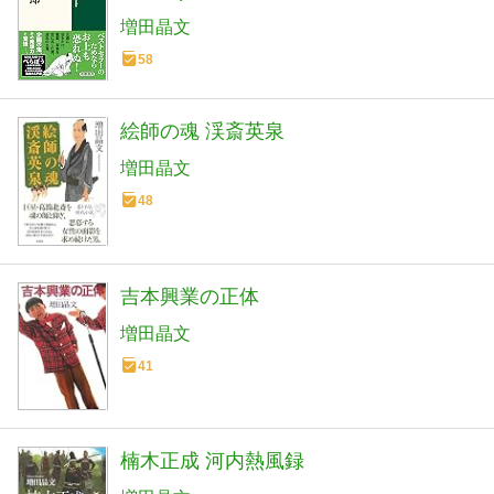
増田晶文
58
絵師の魂 渓斎英泉
増田晶文
48
吉本興業の正体
増田晶文
41
楠木正成 河内熱風録