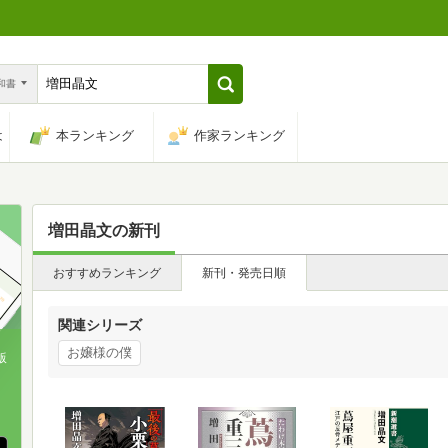
n和書
は
本ランキング
作家ランキング
増田晶文
の新刊
おすすめランキング
新刊・発売日順
関連シリーズ
お嬢様の僕
版
、