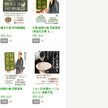
楠木正成 河内熱風録
文庫 絵師の魂 渓斎英泉
(草思社文庫 ま …
増田 晶文
増田 晶文
登録
41
登録
11
絵師の魂 渓斎英泉
うまい日本酒をつくる
人たち: 酒屋万流
増田 晶文
増田 晶文
登録
48
登録
30