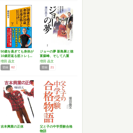
50歳を過ぎても身体が
ジョーの夢 新島襄と徳
10歳若返る筋トレ (…
富蘇峰、そして八重
増田 晶文
増田 晶文
登録
62
登録
21
吉本興業の正体
父と子の中学受験合格
物語