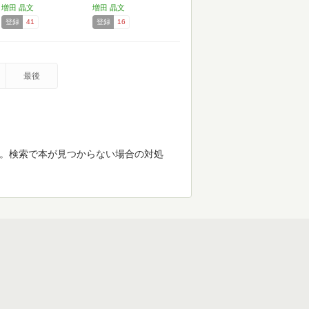
増田 晶文
増田 晶文
登録
41
登録
16
最後
す。検索で本が見つからない場合の対処