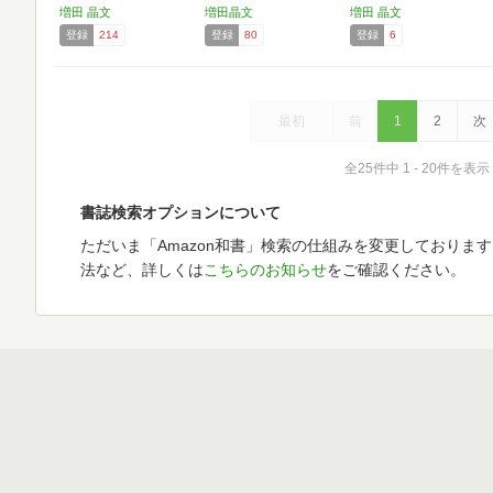
にな…
増田 晶文
増田晶文
増田 晶文
登録
214
登録
80
登録
6
最初
前
1
2
次
全25件中 1 - 20件を表示
書誌検索オプションについて
ただいま「Amazon和書」検索の仕組みを変更しておりま
法など、詳しくは
こちらのお知らせ
をご確認ください。