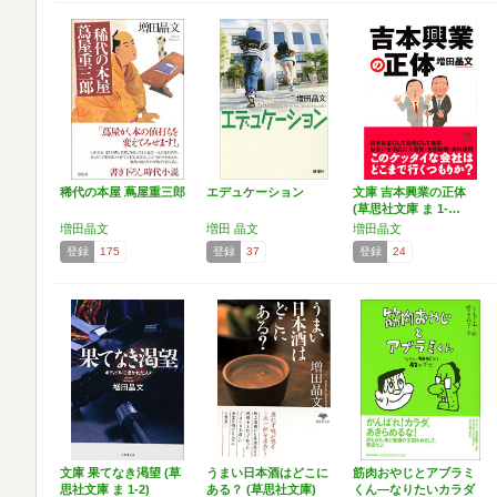
稀代の本屋 蔦屋重三郎
エデュケーション
文庫 吉本興業の正体
(草思社文庫 ま 1-…
増田晶文
増田 晶文
増田晶文
登録
175
登録
37
登録
24
文庫 果てなき渇望 (草
うまい日本酒はどこに
筋肉おやじとアブラミ
思社文庫 ま 1-2)
ある？ (草思社文庫)
くん―なりたいカラダ