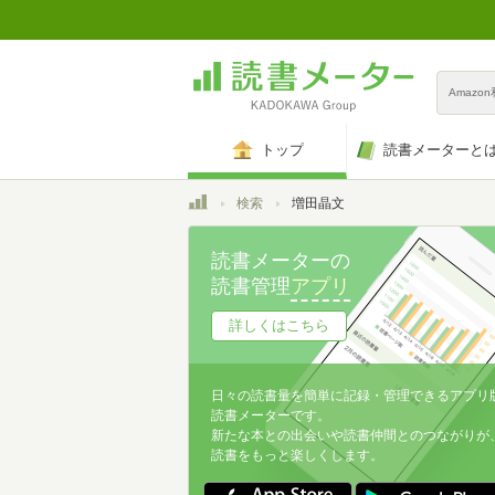
Amazo
トップ
読書メーターと
トップ
検索
増田晶文
読書メーターの
読書管理
アプリ
詳しくはこちら
日々の読書量を簡単に記録・管理できるアプリ
読書メーターです。
新たな本との出会いや読書仲間とのつながりが
読書をもっと楽しくします。