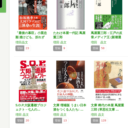
「最後の幕臣」小栗忠
たわけ本屋一代記 蔦屋
蔦屋重三郎：江戸の反
順 挫けども、折れず
重三郎
骨メディア王 (新潮選
書)
増田晶文
増田 晶文
増田 晶文
登録
23
登録
9
登録
58
S.O.P.大阪遷都プロジ
文庫 増補版 うまい日本
文庫 稀代の本屋 蔦屋重
ェクト - 七人の…
酒をつくる人たち: …
三郎 (草思社文庫 …
増田 晶文
増田 晶文
増田 晶文
登録
20
登録
13
登録
128