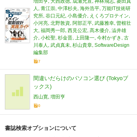
増田亨
大西政徳
成瀬允宣
神林飛志
菱田真
人
青江崇
中澤杉夫
海外浩平
万能IT技術研
究所
谷口元紀
小島優介
えくろプロテイン
小河亮
北野敦資
阿部正平
武藤雅幸
曽根壮
大
福岡秀一郎
西見公宏
髙木優介
澁井雄
介
小松聖
杉金晋
上田隆一
今村かずき
古
川泰人
武貞真未
杉山貴章
SoftwareDesign
編集部
7
間違いだらけのパソコン選び (Tokyoブ
ックス)
西山寛
増田亨
0
書誌検索オプションについて