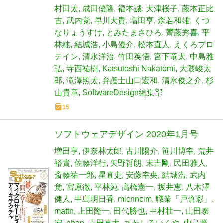
村田太
成田優隆
福本誠
大津桜子
藤本正比
古
武内覚
早川大貴
増田亨
森若和雄
くつ
なりょうすけ
とみたまさひろ
齊藤秀喜
平
林純
結城浩
小島優介
松本直人
えくろプロ
テイン
清水洋治
竹田英悟
宮下竜太
中島雅
弘
寺西祐樹
Katsutoshi Nakatomi
大隈峻太
郎
滝澤照太
弁護士山口宏和
清水俊之介
杉
山貴章
SoftwareDesign編集部
15
ソフトウェアデザイン 2020年1月号
増田亨
伊奈林太郎
古川陽介
笹川博幸
荒井
裕貴
佐藤洋行
矢野哲朗
末吉剛
民田雅人
斎藤祐一郎
星直史
安藤幸央
結城浩
武内
覚
宮原徹
平林純
高橋憲一
坂井恵
八木澤
健人
中島明日香
micnncim
職業「戸倉彩」
mattn
上田隆一
田代勝也
中村壮一
山田泰
宏
eban
青田直大
あわしろいくや
中島雅