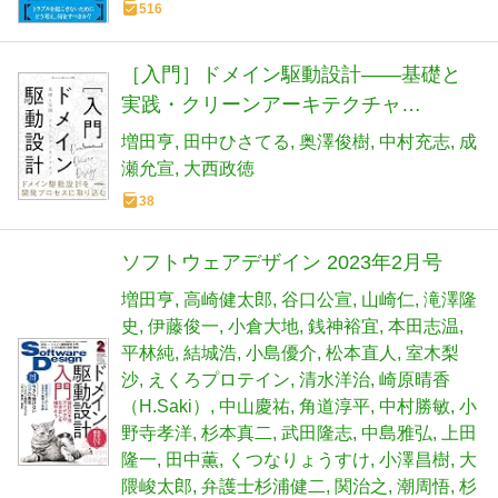
516
［入門］ドメイン駆動設計――基礎と
実践・クリーンアーキテクチャ
(Software Design別冊)
増田亨
田中ひさてる
奥澤俊樹
中村充志
成
瀬允宣
大西政徳
38
ソフトウェアデザイン 2023年2月号
増田亨
高崎健太郎
谷口公宣
山崎仁
滝澤隆
史
伊藤俊一
小倉大地
銭神裕宜
本田志温
平林純
結城浩
小島優介
松本直人
室木梨
沙
えくろプロテイン
清水洋治
崎原晴香
（H.Saki）
中山慶祐
角道淳平
中村勝敏
小
野寺孝洋
杉本真二
武田隆志
中島雅弘
上田
隆一
田中薫
くつなりょうすけ
小澤昌樹
大
隈峻太郎
弁護士杉浦健二
関治之
潮周悟
杉