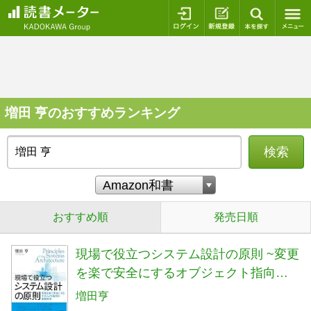
ログイン
新規登録
本を探
増田 亨のおすすめランキング
検索
おすすめ順
発売日順
現場で役立つシステム設計の原則 ~変更
を楽で安全にするオブジェクト指向の
実践技法
増田亨