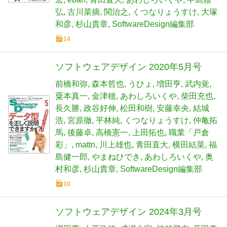
弘
古川菜摘
関治之
くつなりょうすけ
大塚
和彦
杉山貴章
SoftwareDesign編集部
14
ソフトウェアデザイン 2020年5月号
前橋和弥
森本哲也
うひょ
増田亨
武内覚
粟本真一
金津穂
あわしろいくや
柴田充也
長久勝
政谷好伸
松田和樹
安藤幸央
結城
浩
宮原徹
平林純
くつなりょうすけ
仲亀拓
馬
後藤卓
高橋憲一
上田拓也
職業「戸倉
彩」
mattn
川上雄也
青田直大
横田結菜
福
島健一郎
やまねひでき
あわしろいくや
奥
村和彦
杉山貴章
SoftwareDesign編集部
10
ソフトウェアデザイン 2024年3月号