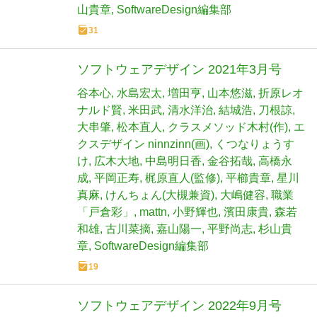
山貴章
SoftwareDesign編集部
31
ソフトウェアデザイン 2021年3月号
谷本心
水島宏太
増田亨
山本悠滋
折原レオ
ナルド賢
米田武
清水洋治
結城浩
刀根諒
大串肇
松本直人
クラスメソッド木村(作)
エ
クスデザイン ninnzinn(画)
くつなりょうす
け
広木大地
中島明日香
金谷拓哉
高橋永
成
平岡正寿
梶原直人(監修)
平櫛貴章
星川
真麻
けんちょん(大槻兼資)
大嶋健容
職業
「戸倉彩」
mattn
小野輝也
濱田康貴
森若
和雄
古川菜摘
嘉山陽一
平野尚志
杉山貴
章
SoftwareDesign編集部
19
ソフトウェアデザイン 2022年9月号