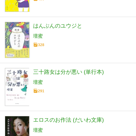
はんぶんのユウジと
壇蜜
328
三十路女は分が悪い (単行本)
壇蜜
291
エロスのお作法 (だいわ文庫)
壇蜜