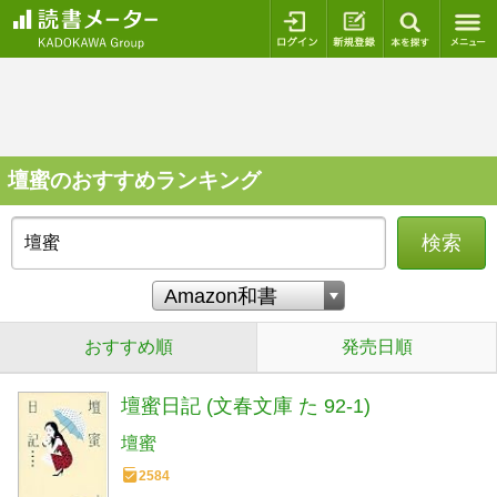
ログイン
新規登録
本を探
壇蜜のおすすめランキング
検索
おすすめ順
発売日順
壇蜜日記 (文春文庫 た 92-1)
壇蜜
2584