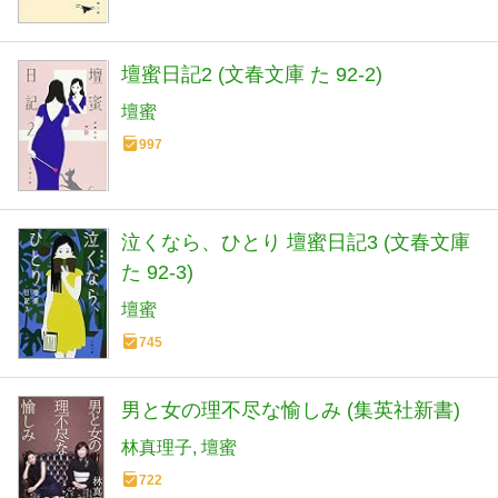
壇蜜日記2 (文春文庫 た 92-2)
壇蜜
997
泣くなら、ひとり 壇蜜日記3 (文春文庫
た 92-3)
壇蜜
745
男と女の理不尽な愉しみ (集英社新書)
林真理子
壇蜜
722