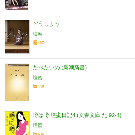
どうしよう
壇蜜
497
たべたいの (新潮新書)
壇蜜
440
噂は噂 壇蜜日記4 (文春文庫 た 92-4)
壇蜜
436