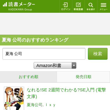
ログイン
新規登録
本を探
夏海 公司のおすすめランキング
検索
おすすめ順
発売日順
なれる!SE 2週間でわかる?SE入門 (電撃
文庫)
夏海公司
Ｉｘｙ