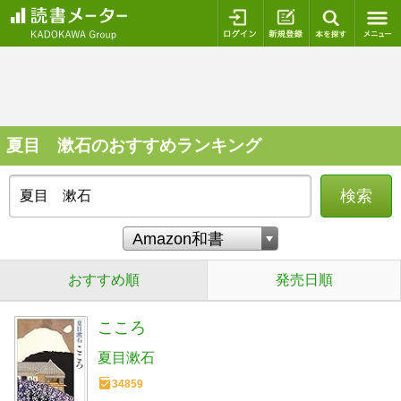
ログイン
新規登録
本を探
夏目 漱石のおすすめランキング
検索
おすすめ順
発売日順
こころ
夏目漱石
34859