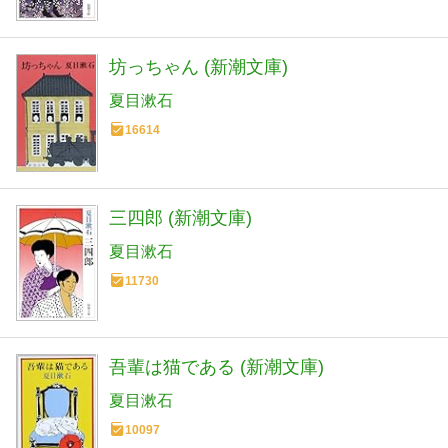
坊っちゃん (新潮文庫)
夏目漱石
16614
三四郎 (新潮文庫)
夏目漱石
11730
吾輩は猫である (新潮文庫)
夏目漱石
10097