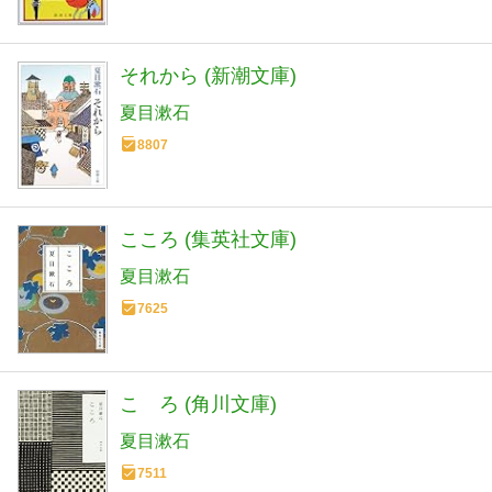
それから (新潮文庫)
夏目漱石
8807
こころ (集英社文庫)
夏目漱石
7625
こゝろ (角川文庫)
夏目漱石
7511