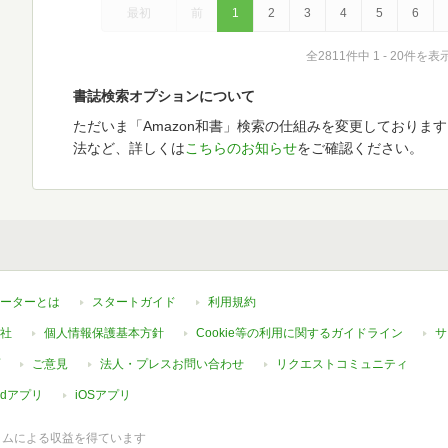
最初
前
1
2
3
4
5
6
全2811件中 1 - 20件を表
書誌検索オプションについて
ただいま「Amazon和書」検索の仕組みを変更しておりま
法など、詳しくは
こちらのお知らせ
をご確認ください。
ーターとは
スタートガイド
利用規約
社
個人情報保護基本方針
Cookie等の利用に関するガイドライン
サ
ご意見
法人・プレスお問い合わせ
リクエストコミュニティ
oidアプリ
iOSアプリ
ラムによる収益を得ています