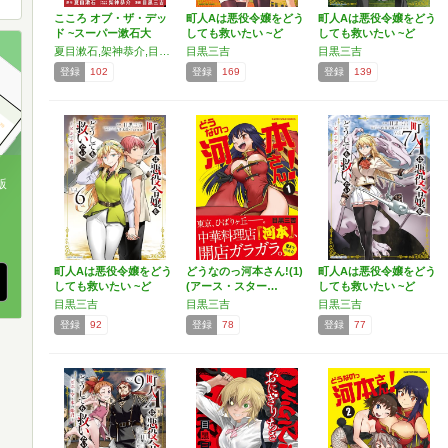
こころ オブ・ザ・デッ
町人Aは悪役令嬢をどう
町人Aは悪役令嬢をどう
ド ~スーパー漱石大
しても救いたい ~ど
しても救いたい ~ど
戦…
ぶ…
ぶ…
夏目漱石,架神恭介,目黒三吉
目黒三吉
目黒三吉
登録
102
登録
169
登録
139
版
、
町人Aは悪役令嬢をどう
どうなのっ河本さん!(1)
町人Aは悪役令嬢をどう
しても救いたい ~ど
(アース・スター…
しても救いたい ~ど
ぶ…
ぶ…
目黒三吉
目黒三吉
目黒三吉
登録
92
登録
78
登録
77