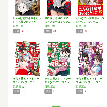
町人Aは悪役令嬢をどう
おにぎりちさ(1) (アー
どうなのっ河本さん!(2)
しても救いたい ~ど
ス・スターコミック…
(アース・スター…
ぶ…
目黒三吉
目黒三吉
目黒三吉
登録
49
登録
33
登録
26
そらと箒とトマトソー
そらと箒とトマトソー
そらと箒とトマトソー
ス 1 (バンブーコミッ…
ス 2 (バンブーコミッ…
ス 4 (バンブー・コミ…
目黒 三吉
目黒 三吉
目黒三吉
登録
14
登録
11
登録
9