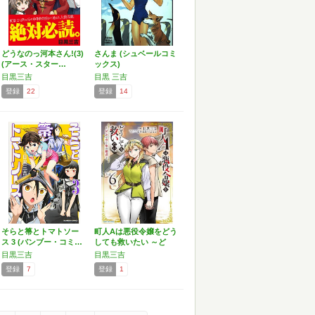
どうなのっ河本さん!(3)
さんま (シュベールコミ
(アース・スター…
ックス)
目黒三吉
目黒 三吉
登録
22
登録
14
そらと箒とトマトソー
町人Aは悪役令嬢をどう
ス 3 (バンブー・コミ…
しても救いたい ～ど
ぶ…
目黒三吉
目黒三吉
登録
7
登録
1