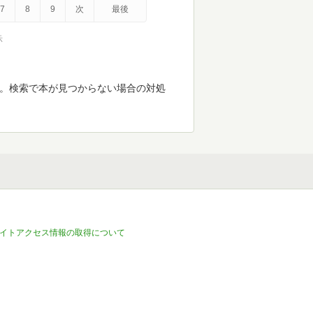
7
8
9
次
最後
示
す。検索で本が見つからない場合の対処
イトアクセス情報の取得について