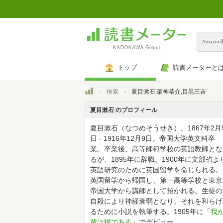
Amazo
トップ
読書メーターと
トップ
検索
夏目漱石,架神恭介,目黒三吉
夏目漱石 のプロフィール
夏目漱石（なつめそうせき）。1867年2月
日 - 1916年12月9日。帝国大学英文科卒
業。卒業後、高等師範学校の英語教師とな
るが、1895年に辞職。1900年に文部省よ
英語研究のために英国留学を命じられる。
英国留学から帰国し、第一高等学校と東京
帝国大学から講師として招かれる。生徒の
自殺により神経衰弱となり、それを和らげ
るために小説を執筆する。1905年に「
我
輩は猫である
」でデビュー。