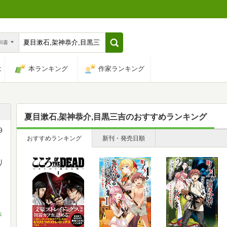
n和書
は
本ランキング
作家ランキング
夏目漱石,架神恭介,目黒三吉
のおすすめランキング
9
おすすめランキング
新刊・発売日順
り
が