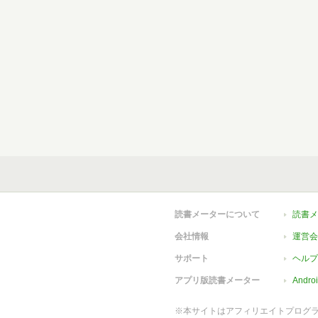
読書メーターについて
読書メ
会社情報
運営会
サポート
ヘルプ
アプリ版読書メーター
Andr
※本サイトはアフィリエイトプログ