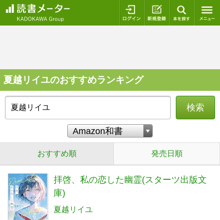
ログイン
新規登録
本を探
夏越リイユのおすすめランキング
検索
おすすめ順
発売日順
拝啓、私の恋した幽霊(スターツ出版文
庫)
夏越リイユ