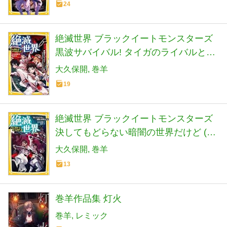
24
絶滅世界 ブラックイートモンスターズ
黒波サバイバル! タイガのライバルとタ
ツキのあこがれ (集英社みらい文庫)
大久保開
巻羊
19
絶滅世界 ブラックイートモンスターズ
決してもどらない暗闇の世界だけど (集
英社みらい文庫)
大久保開
巻羊
13
巻羊作品集 灯火
巻羊
レミック