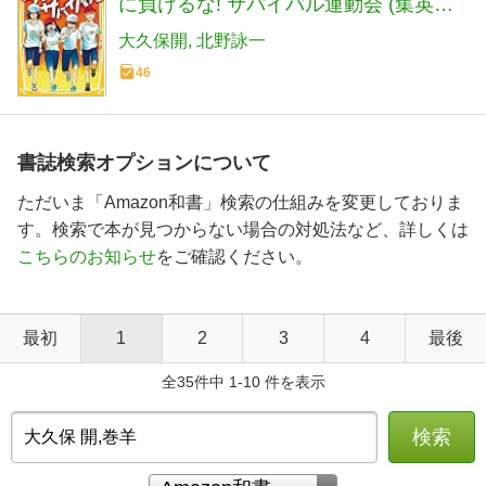
に負けるな! サバイバル運動会 (集英社
みらい文庫)
大久保開
北野詠一
46
書誌検索オプションについて
ただいま「Amazon和書」検索の仕組みを変更しておりま
す。検索で本が見つからない場合の対処法など、詳しくは
こちらのお知らせ
をご確認ください。
最初
1
2
3
4
最後
全35件中 1-10 件を表示
検索