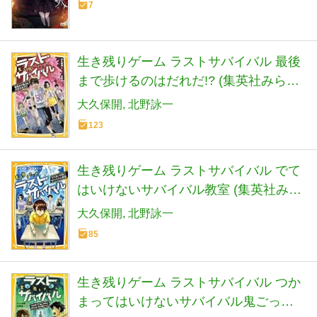
7
生き残りゲーム ラストサバイバル 最後
まで歩けるのはだれだ!? (集英社みらい
文庫)
大久保開
北野詠一
123
生き残りゲーム ラストサバイバル でて
はいけないサバイバル教室 (集英社みら
い文庫)
大久保開
北野詠一
85
生き残りゲーム ラストサバイバル つか
まってはいけないサバイバル鬼ごっこ