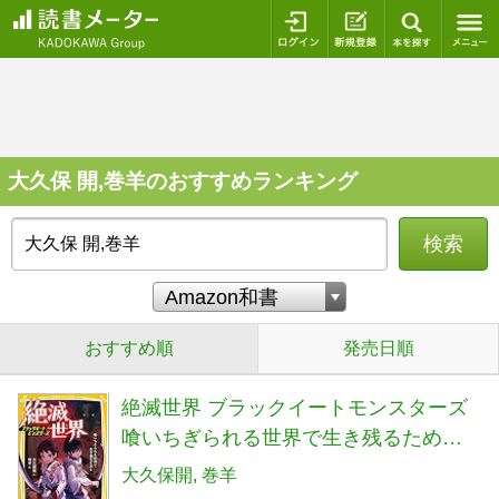
ログイン
新規登録
本を探
大久保 開,巻羊のおすすめランキング
検索
おすすめ順
発売日順
絶滅世界 ブラックイートモンスターズ
喰いちぎられる世界で生き残るために
(集英社みらい文庫)
大久保開
巻羊