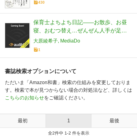
430
保育士よちよち日記――お散歩、お昼
寝、おむつ替え…ぜんぜん人手が足り
ません
大原綾希子
MediaDo
1
書誌検索オプションについて
ただいま「Amazon和書」検索の仕組みを変更しておりま
す。検索で本が見つからない場合の対処法など、詳しくは
こちらのお知らせ
をご確認ください。
最初
1
最後
全2件中 1-2 件を表示