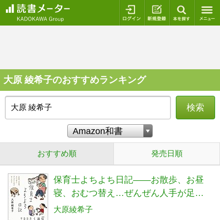
ログイン
新規登録
本を探
大原 綾希子のおすすめランキング
検索
おすすめ順
発売日順
保育士よちよち日記――お散歩、お昼
寝、おむつ替え…ぜんぜん人手が足り
ません
大原綾希子