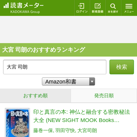
ログイン
新規登録
本を探
大宮 司朗のおすすめランキング
検索
おすすめ順
発売日順
印と真言の本: 神仏と融合する密教秘法
大全 (NEW SIGHT MOOK Books
Esoterica 33)
藤巻一保
羽田守快
大宮司朗