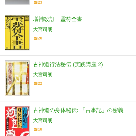
23
増補改訂 霊符全書
大宮司朗
20
古神道行法秘伝 (実践講座 2)
大宮司朗
22
古神道の身体秘伝: 「古事記」の密義
大宮司朗
18