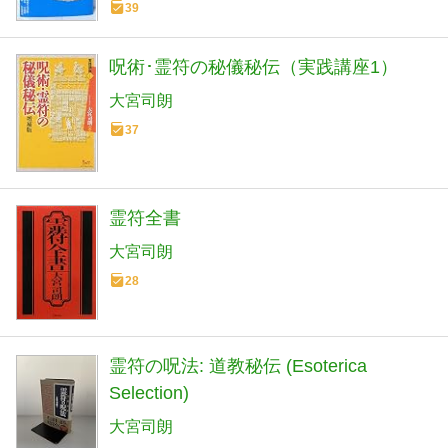
39
呪術･霊符の秘儀秘伝（実践講座1）
大宮司朗
37
霊符全書
大宮司朗
28
霊符の呪法: 道教秘伝 (Esoterica
Selection)
大宮司朗