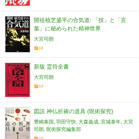
開祖植芝盛平の合気道: 「技」と「言
葉」に秘められた精神世界
大宮司朗
18
新版 霊符全書
大宮司朗
14
図説 神仏祈祷の道具 (呪術探究)
豊嶋泰国
羽田守快
大森義成
宮城泰年
大宮
司朗
呪術探究編集部
14