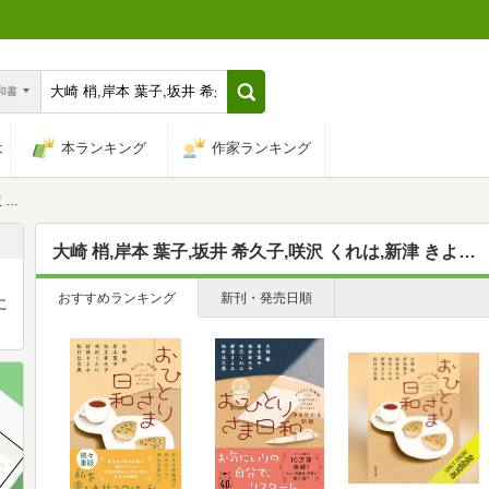
n和書
は
本ランキング
作家ランキング
呂美
大崎 梢,岸本 葉子,坂井 希久子,咲沢 くれは,新津 きよみ,松村 比呂美
おすすめランキング
新刊・発売日順
に