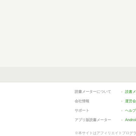
読書メーターについて
読書メ
会社情報
運営会
サポート
ヘルプ
アプリ版読書メーター
Andr
※本サイトはアフィリエイトプログ