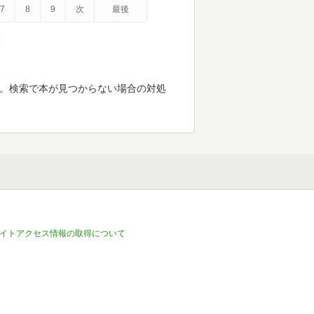
7
8
9
次
最後
示
す。検索で本が見つからない場合の対処
イトアクセス情報の取得について