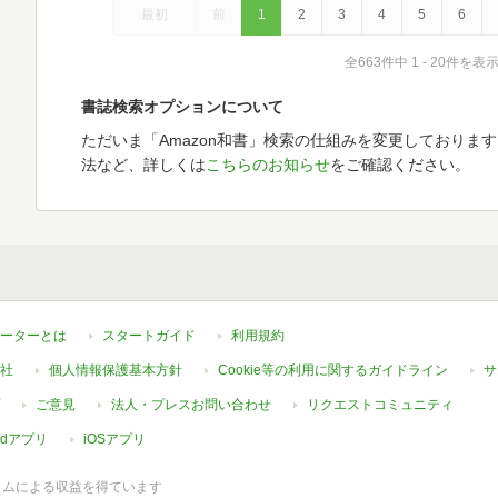
最初
前
1
2
3
4
5
6
全663件中 1 - 20件を表
書誌検索オプションについて
ただいま「Amazon和書」検索の仕組みを変更しておりま
法など、詳しくは
こちらのお知らせ
をご確認ください。
ーターとは
スタートガイド
利用規約
社
個人情報保護基本方針
Cookie等の利用に関するガイドライン
サ
ご意見
法人・プレスお問い合わせ
リクエストコミュニティ
oidアプリ
iOSアプリ
ラムによる収益を得ています