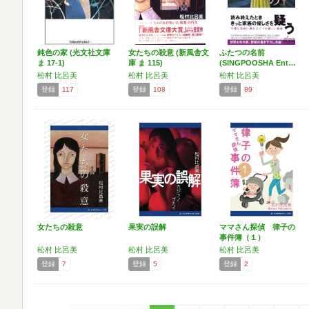
鈍色の家 (光文社文庫
女たちの殺意 (新風舎文
ふたつの名前
ま 17-1)
庫 ま 115)
(SINGPOOSHA Ent…
松村 比呂美
松村 比呂美
松村 比呂美
登録
117
登録
108
登録
89
女たちの殺意
果実の誤解
ママさん探偵 律子の
事件簿（１）
松村 比呂美
松村 比呂美
松村 比呂美
登録
7
登録
5
登録
2