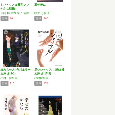
おひとりさま日和 ささ
五年後に
やかな転機
大崎 梢,岸本 葉子,坂井 希久子,咲沢 くれは,新津 きよみ,松村 比呂美
咲沢 くれは
登録
16
登録
365
終わらせ人 (角川ホラー
黒いシャッフル (光文社
文庫 ま 2-2)
文庫 ま 17-2)
松村 比呂美
松村比呂美
登録
216
登録
174