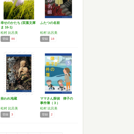
幸せのかたち (双葉文庫
ふたつの名前
ま 16-1)
松村 比呂美
松村 比呂美
登録
86
登録
18
拾われ地蔵
ママさん探偵 律子の
事件簿（３）
松村 比呂美
松村 比呂美
登録
3
登録
2