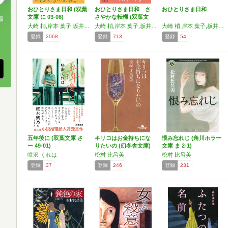
おひとりさま日和 (双葉
おひとりさま日和 さ
おひとりさま日和
文庫 に 03-08)
さやかな転機 (双葉文
版
庫…
大崎 梢,岸本 葉子,坂井 希久子,咲沢 くれは,新津 きよみ,松村 比呂美
大崎 梢,岸本 葉子,坂井 希久子,咲沢 くれは,新津 きよみ,松村 比呂美
大崎 梢,岸本 葉子,坂井 希久子,咲沢 くれは,新津 きよみ,松村 比呂美
、
登録
2068
登録
713
登録
54
五年後に (双葉文庫 さ
キリコはお金持ちにな
恨み忘れじ (角川ホラー
ー 49-01)
りたいの (幻冬舎文庫)
文庫 ま 2-1)
咲沢 くれは
松村 比呂美
松村 比呂美
登録
37
登録
246
登録
231