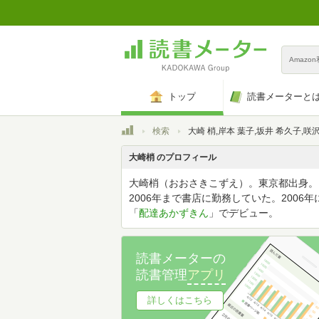
Amazo
トップ
読書メーターと
トップ
検索
大崎 梢,岸本 葉子,坂井 希久子,咲沢 くれは,新津 きよみ,松村 比
大崎梢 のプロフィール
大崎梢（おおさきこずえ）。東京都出身。
2006年まで書店に勤務していた。2006年
「
配達あかずきん
」でデビュー。
読書メーターの
読書管理
アプリ
詳しくはこちら