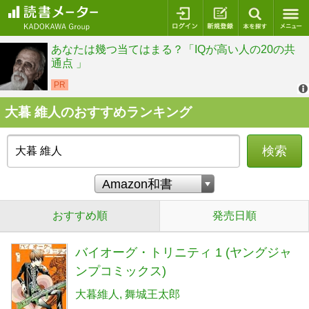
ログイン
新規登録
本を探
大暮 維人のおすすめランキング
検索
おすすめ順
発売日順
バイオーグ・トリニティ 1 (ヤングジャ
ンプコミックス)
大暮維人
舞城王太郎