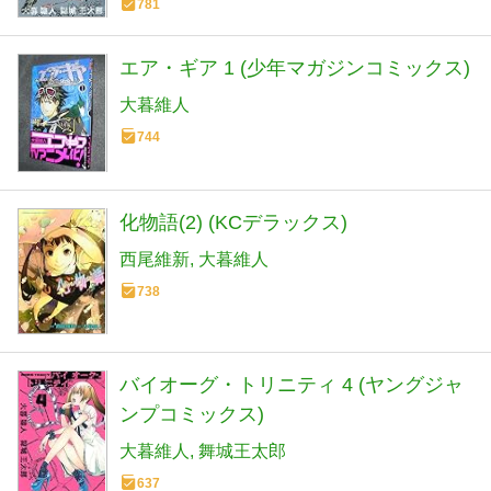
781
エア・ギア 1 (少年マガジンコミックス)
大暮維人
744
化物語(2) (KCデラックス)
西尾維新
大暮維人
738
バイオーグ・トリニティ 4 (ヤングジャ
ンプコミックス)
大暮維人
舞城王太郎
637