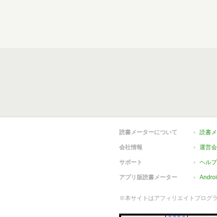
読書メーターについて
読書メ
会社情報
運営会
サポート
ヘルプ
アプリ版読書メーター
Andr
※本サイトはアフィリエイトプログ