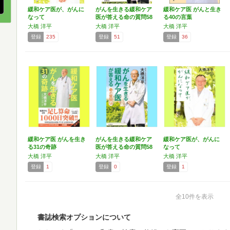
緩和ケア医が、がんに
がんを生きる緩和ケア
緩和ケア医 がんと生き
なって
医が答える命の質問58
る40の言葉
大橋 洋平
大橋 洋平
大橋 洋平
登録
235
登録
51
登録
36
緩和ケア医 がんを生き
がんを生きる緩和ケア
緩和ケア医が、がんに
る31の奇跡
医が答える命の質問58
なって
大橋 洋平
大橋 洋平
大橋 洋平
登録
1
登録
0
登録
1
全10件を表示
書誌検索オプションについて