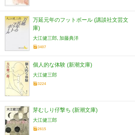
万延元年のフットボール (講談社文芸文
庫)
大江健三郎
加藤典洋
3407
個人的な体験 (新潮文庫)
大江健三郎
3224
芽むしり仔撃ち (新潮文庫)
大江健三郎
2615