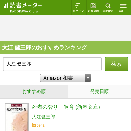
ログイン
新規登録
本を探
大江 健三郎のおすすめランキング
検索
おすすめ順
発売日順
死者の奢り・飼育 (新潮文庫)
大江健三郎
6942